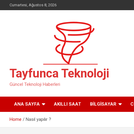
Skip
Cumartesi, Ağustos 8, 2026
to
content
Tayfunca Teknoloji
Güncel Teknoloji Haberleri
ANA SAYFA
AKILLI SAAT
BILGISAYAR
C
Home
Nasıl yapılır ?