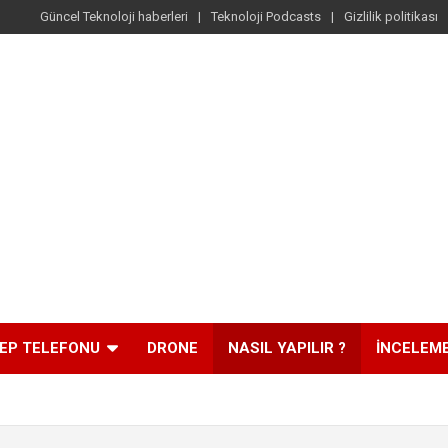
Güncel Teknoloji haberleri
Teknoloji Podcasts
Gizlilik politikası
EP TELEFONU
DRONE
NASIL YAPILIR ?
İNCELEM