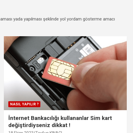
pılmaması yada yapılması şeklinde yol yordam gösterme amacı
NASIL YAPILIR ?
İnternet Bankacılığı kullananlar Sim kart
değiştirdiyseniz dikkat !