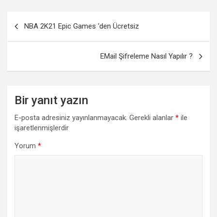
r
d
Yazı
NBA 2K21 Epic Games ‘den Ücretsiz
gezinmesi
EMail Şifreleme Nasıl Yapılır ?
Bir yanıt yazın
E-posta adresiniz yayınlanmayacak.
Gerekli alanlar
*
ile
işaretlenmişlerdir
Yorum
*