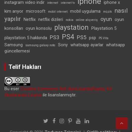
iphone
instagram video indir
iphone x
internet
internet tv
nasıl
kim arıyor
microsoft
mobil uygulama
mobil internet
müzik
yapılır
oyun
Netflix
netflix dizileri
oyun
nokia
online alışveriş
playstation
konsolları
oyun konsolu
Playstation 5
PS4
PS3
PS5
playstation 5 hakkında
psp
PS Vita
Samsung
Sony
whatsapp ayarlar
whatsapp
samsung galaxy note
güncellemesi
Telif Hakları
Bu eser
Creative Commons Atıf-AynıLisanslaPaylaş 4.0
Uluslararası Lisansı
ile lisanslanmıştır.