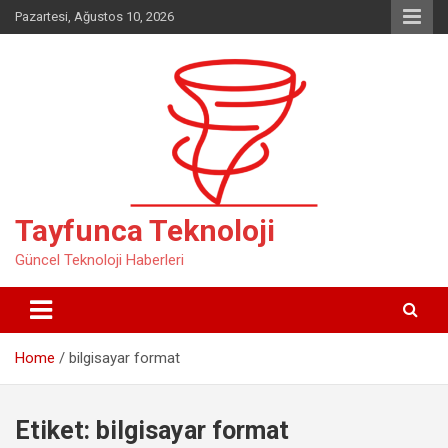
Skip
Pazartesi, Ağustos 10, 2026
to
content
Tayfunca Teknoloji
Güncel Teknoloji Haberleri
Home
bilgisayar format
Etiket:
bilgisayar format