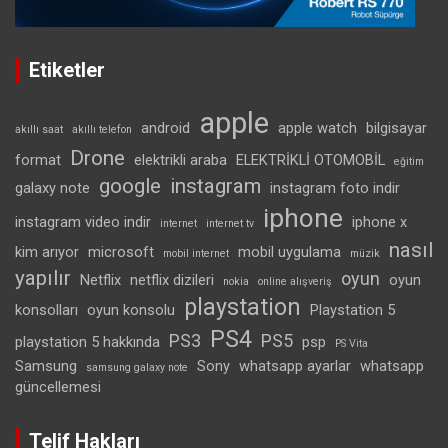
Etiketler
apple
android
apple watch
bilgisayar
akıllı saat
akıllı telefon
Drone
format
elektrikli araba
ELEKTRİKLİ OTOMOBİL
eğitim
google
instagram
galaxy note
instagram foto indir
iphone
instagram video indir
iphone x
internet
internet tv
nasıl
kim arıyor
microsoft
mobil uygulama
mobil internet
müzik
yapılır
oyun
Netflix
netflix dizileri
oyun
nokia
online alışveriş
playstation
konsolları
oyun konsolu
Playstation 5
PS4
PS3
PS5
playstation 5 hakkında
psp
PS Vita
Samsung
Sony
whatsapp ayarlar
whatsapp
samsung galaxy note
güncellemesi
Telif Hakları