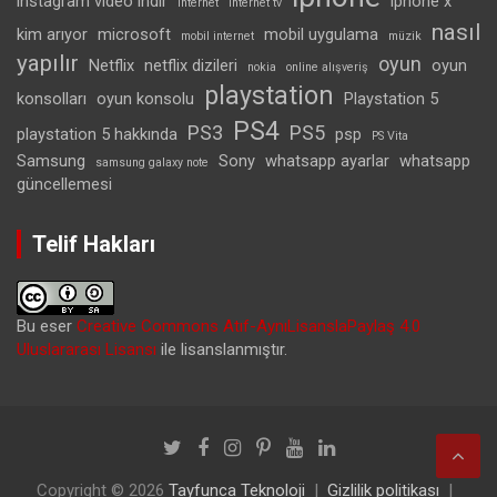
instagram video indir
iphone x
internet
internet tv
nasıl
kim arıyor
microsoft
mobil uygulama
mobil internet
müzik
yapılır
oyun
Netflix
netflix dizileri
oyun
nokia
online alışveriş
playstation
konsolları
oyun konsolu
Playstation 5
PS4
PS3
PS5
playstation 5 hakkında
psp
PS Vita
Samsung
Sony
whatsapp ayarlar
whatsapp
samsung galaxy note
güncellemesi
Telif Hakları
Bu eser
Creative Commons Atıf-AynıLisanslaPaylaş 4.0
Uluslararası Lisansı
ile lisanslanmıştır.
Copyright © 2026
Tayfunca Teknoloji
Gizlilik politikası