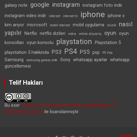
google
instagram
galaxy note
instagram foto indir
iphone
instagram video indir
iphone x
internet
internet tv
nasıl
kim arıyor
microsoft
mobil uygulama
mobil internet
müzik
yapılır
oyun
Netflix
netflix dizileri
oyun
nokia
online alışveriş
playstation
konsolları
oyun konsolu
Playstation 5
PS4
PS3
PS5
playstation 5 hakkında
psp
PS Vita
Samsung
Sony
whatsapp ayarlar
whatsapp
samsung galaxy note
güncellemesi
Telif Hakları
Bu eser
Creative Commons Atıf-AynıLisanslaPaylaş 4.0
Uluslararası Lisansı
ile lisanslanmıştır.