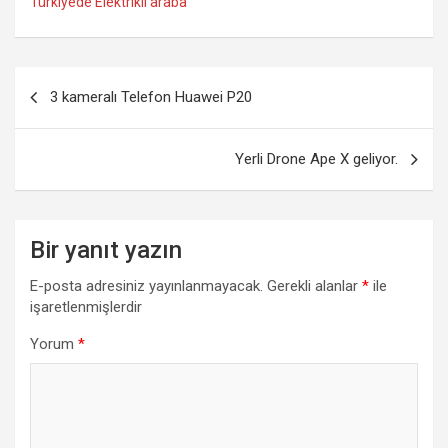
p
r
Türkiyede Elektrikli araba
r
d
Yazı
3 kameralı Telefon Huawei P20
gezinmesi
Yerli Drone Ape X geliyor.
Bir yanıt yazın
E-posta adresiniz yayınlanmayacak.
Gerekli alanlar
*
ile
işaretlenmişlerdir
Yorum
*