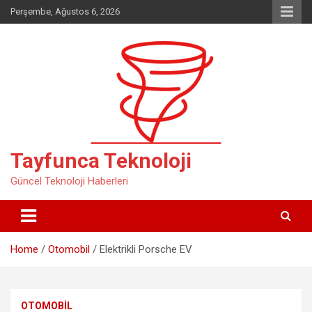
Skip
Perşembe, Ağustos 6, 2026
to
content
Tayfunca Teknoloji
Güncel Teknoloji Haberleri
Home
Otomobil
Elektrikli Porsche EV
OTOMOBIL