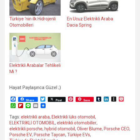
Türkiye ‘nin ilk Hidrojenli
En Ucuz Elektrikli Araba
Otomobilleri
Dacia Spring
Elektrikli Arabalar Tehlikeli
Mi ?
Hayat Paylaşınca Güzel ;)
F
T
P
T
L
I
P
Share
Post
Save
a
w
i
u
i
n
o
W
F
L
E
c
i
n
m
n
s
c
h
l
i
m
e
t
t
b
k
t
k
a
i
n
a
Tags:
elektrikli araba
,
Elektrikli lüks otomobil
,
b
t
e
l
e
a
e
t
p
e
i
ELEKTRİKLİ OTOMOBİL
,
elektrikli otomobiller
,
o
e
r
r
d
p
t
s
b
l
o
r
e
I
a
elektrikli porsche
,
hybrid otomobil
,
Oliver Blume
,
Porsche CEO
,
A
o
k
s
n
p
Porsche EV
,
Porsche Taycan
,
Türkiye EVs
,
p
a
t
e