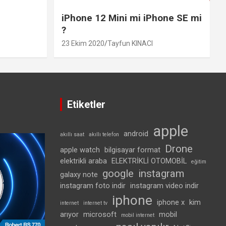
iPhone 12 Mini mi iPhone SE mi
?
23 Ekim 2020
Tayfun KINACI
Etiketler
apple
android
akıllı saat
akıllı telefon
Drone
apple watch
bilgisayar format
elektrikli araba
ELEKTRİKLİ OTOMOBİL
eğitim
google
instagram
galaxy note
instagram foto indir
instagram video indir
iphone
iphone x
kim
internet
internet tv
arıyor
microsoft
mobil
mobil internet