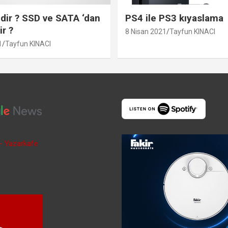
ir ? SSD ve SATA ‘dan
PS4 ile PS3 kıyaslama
ir ?
8 Nisan 2021
Tayfun KINACI
1
Tayfun KINACI