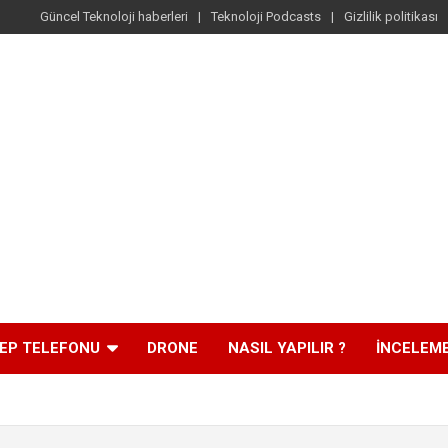
Güncel Teknoloji haberleri
Teknoloji Podcasts
Gizlilik politikası
EP TELEFONU
DRONE
NASIL YAPILIR ?
İNCELEM