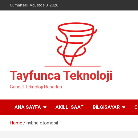
Skip
Cumartesi, Ağustos 8, 2026
to
content
Tayfunca Teknoloji
Güncel Teknoloji Haberleri
ANA SAYFA
AKILLI SAAT
BILGISAYAR
C
Home
hybrid otomobil