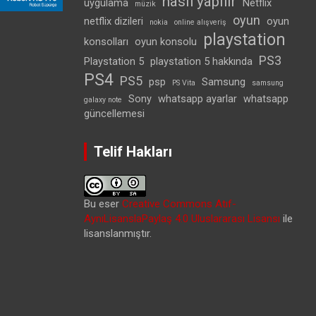
nasıl yapılır
uygulama
Netflix
müzik
oyun
netflix dizileri
oyun
nokia
online alışveriş
playstation
konsolları
oyun konsolu
PS3
Playstation 5
playstation 5 hakkında
PS4
PS5
psp
Samsung
PS Vita
samsung
Sony
whatsapp ayarlar
whatsapp
galaxy note
güncellemesi
Telif Hakları
Bu eser
Creative Commons Atıf-
AynıLisanslaPaylaş 4.0 Uluslararası Lisansı
ile
lisanslanmıştır.