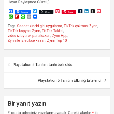
Hayat Paylaşınca Güzel ;)
F
T
P
T
L
I
P
Share
Post
Save
a
w
i
u
i
n
o
W
F
L
E
c
i
n
m
n
s
c
h
l
i
m
e
t
t
b
k
t
k
a
i
n
a
Tags:
Saadet zinciri gibi uygulama
,
TikTok çakması Zynn
,
b
t
e
l
e
a
e
t
p
e
i
TikTok kopyası Zynn
,
TikTok Taklidi
,
o
e
r
r
d
p
t
s
b
l
o
r
e
I
a
video izleyerek para kazan
,
Zynn App
,
A
o
k
s
n
p
Zynn ile izledikçe kazan
,
Zynn Top 10
p
a
t
e
p
r
r
d
Yazı
Playstation 5 Tanıtım tarihi belli oldu.
gezinmesi
Playstation 5 Tanıtım Etkinliği Ertelendi
Bir yanıt yazın
E-posta adresiniz yayınlanmayacak.
Gerekli alanlar
*
ile