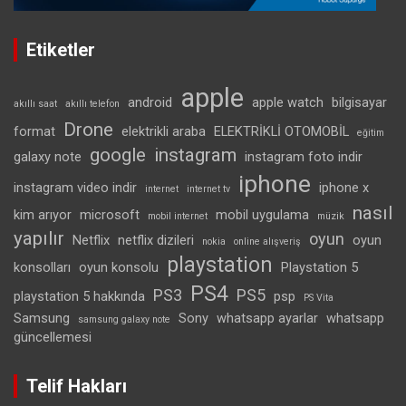
Etiketler
apple
android
apple watch
bilgisayar
akıllı saat
akıllı telefon
Drone
format
elektrikli araba
ELEKTRİKLİ OTOMOBİL
eğitim
google
instagram
galaxy note
instagram foto indir
iphone
instagram video indir
iphone x
internet
internet tv
nasıl
kim arıyor
microsoft
mobil uygulama
mobil internet
müzik
yapılır
oyun
Netflix
netflix dizileri
oyun
nokia
online alışveriş
playstation
konsolları
oyun konsolu
Playstation 5
PS4
PS3
PS5
playstation 5 hakkında
psp
PS Vita
Samsung
Sony
whatsapp ayarlar
whatsapp
samsung galaxy note
güncellemesi
Telif Hakları