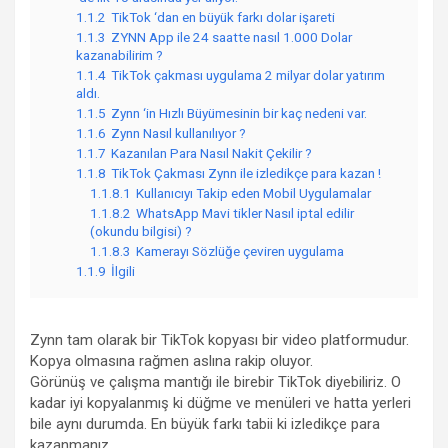
1.1.2
TikTok ‘dan en büyük farkı dolar işareti
1.1.3
ZYNN App ile 24 saatte nasıl 1.000 Dolar
kazanabilirim ?
1.1.4
TikTok çakması uygulama 2 milyar dolar yatırım
aldı.
1.1.5
Zynn ‘in Hızlı Büyümesinin bir kaç nedeni var.
1.1.6
Zynn Nasıl kullanılıyor ?
1.1.7
Kazanılan Para Nasıl Nakit Çekilir ?
1.1.8
TikTok Çakması Zynn ile izledikçe para kazan !
1.1.8.1
Kullanıcıyı Takip eden Mobil Uygulamalar
1.1.8.2
WhatsApp Mavi tikler Nasıl iptal edilir
(okundu bilgisi) ?
1.1.8.3
Kamerayı Sözlüğe çeviren uygulama
1.1.9
İlgili
Zynn tam olarak bir TikTok kopyası bir video platformudur.
Kopya olmasına rağmen aslına rakip oluyor.
Görünüş ve çalışma mantığı ile birebir TikTok diyebiliriz. O
kadar iyi kopyalanmış ki düğme ve menüleri ve hatta yerleri
bile aynı durumda. En büyük farkı tabii ki izledikçe para
kazanmanız.