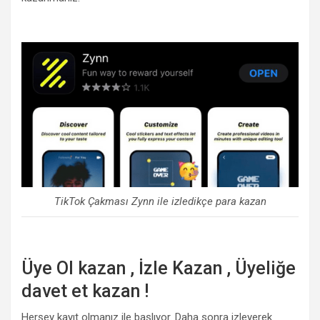
TikTok Çakması Zynn ile izledikçe para kazan
Üye Ol kazan , İzle Kazan , Üyeliğe
davet et kazan !
Herşey kayıt olmanız ile başlıyor. Daha sonra izleyerek