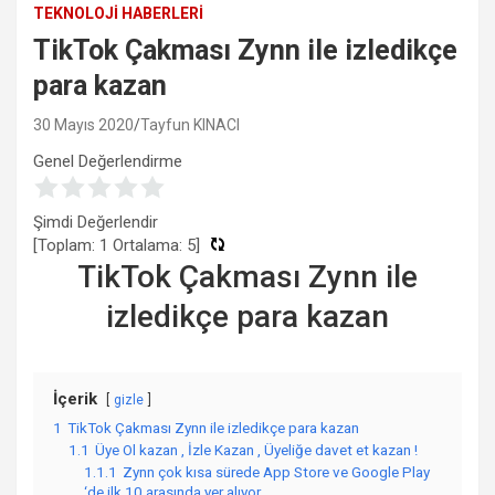
TEKNOLOJI HABERLERI
TikTok Çakması Zynn ile izledikçe
para kazan
30 Mayıs 2020
Tayfun KINACI
Genel Değerlendirme
Şimdi Değerlendir
[Toplam:
1
Ortalama:
5
]
TikTok Çakması Zynn ile
izledikçe para kazan
İçerik
gizle
1
TikTok Çakması Zynn ile izledikçe para kazan
1.1
Üye Ol kazan , İzle Kazan , Üyeliğe davet et kazan !
1.1.1
Zynn çok kısa sürede App Store ve Google Play
‘de ilk 10 arasında yer alıyor.