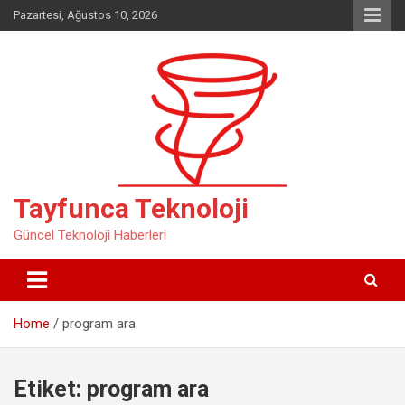
Skip
Pazartesi, Ağustos 10, 2026
to
content
Tayfunca Teknoloji
Güncel Teknoloji Haberleri
Home
program ara
Etiket:
program ara