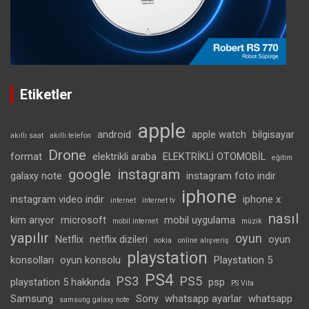
Etiketler
apple
android
apple watch
bilgisayar
akıllı saat
akıllı telefon
Drone
format
elektrikli araba
ELEKTRİKLİ OTOMOBİL
eğitim
google
instagram
galaxy note
instagram foto indir
iphone
instagram video indir
iphone x
internet
internet tv
nasıl
kim arıyor
microsoft
mobil uygulama
mobil internet
müzik
yapılır
oyun
Netflix
netflix dizileri
oyun
nokia
online alışveriş
playstation
konsolları
oyun konsolu
Playstation 5
PS4
PS3
PS5
playstation 5 hakkında
psp
PS Vita
Samsung
Sony
whatsapp ayarlar
whatsapp
samsung galaxy note