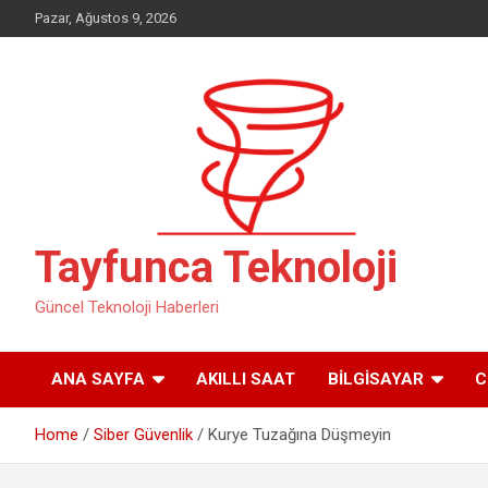
Skip
Pazar, Ağustos 9, 2026
to
content
Tayfunca Teknoloji
Güncel Teknoloji Haberleri
ANA SAYFA
AKILLI SAAT
BILGISAYAR
C
Home
Siber Güvenlik
Kurye Tuzağına Düşmeyin