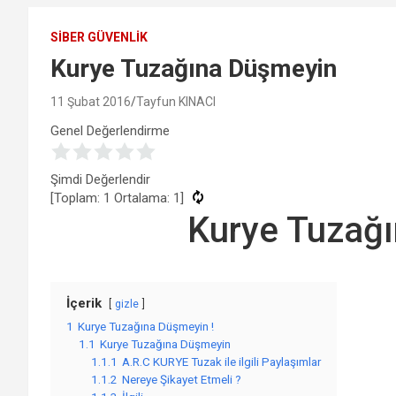
SIBER GÜVENLIK
Kurye Tuzağına Düşmeyin
11 Şubat 2016
Tayfun KINACI
Genel Değerlendirme
Şimdi Değerlendir
[Toplam:
1
Ortalama:
1
]
Kurye Tuzağı
İçerik
gizle
1
Kurye Tuzağına Düşmeyin !
1.1
Kurye Tuzağına Düşmeyin
1.1.1
A.R.C KURYE Tuzak ile ilgili Paylaşımlar
1.1.2
Nereye Şikayet Etmeli ?