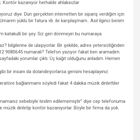
k. Kontör kazanıyor herhalde ahlaksızlar
yoruz diye. Dün gerçekten internetten bir sipariş verdiğim için
Umarım yüklü bir fatura vb. ile karşılaşmam.. Asıl ilginci benim
ım katakulli bir şey. Siz geri dönmeyin bu numaraya.
? bilgilerine de ulaşıyorlar. Bir şekilde, adres yetersizliğinden
 0212 9080645 numaralı? Telefon yazıyor fakat ben aramadım.
ayfadaki yorumlar çıktı. Üç kağıt olduğunu anladım. Hemen
i bir insanı da dolandırıyorlarsa gerisini hesaplayınız.
ratöre bağlanmamı söyledi fakat 4 dakika müzik dinlettiler
mamanız sebebiyle teslim edilememiştir” diye cep telefonuma
 müzik dinletip kontör kazanıyorlar. Böyle bir firma da yok.