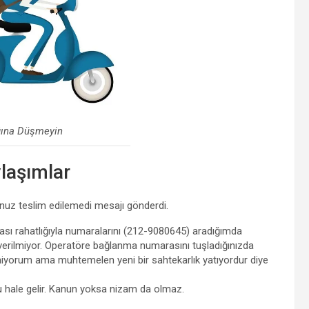
ğına Düşmeyin
ylaşımlar
onuz teslim edilemedi mesajı gönderdi.
sı rahatlığıyla numaralarını (212-9080645) aradığımda
lgi verilmiyor. Operatöre bağlanma numarasını tuşladığınızda
miyorum ama muhtemelen yeni bir sahtekarlık yatıyordur diye
bu hale gelir. Kanun yoksa nizam da olmaz.