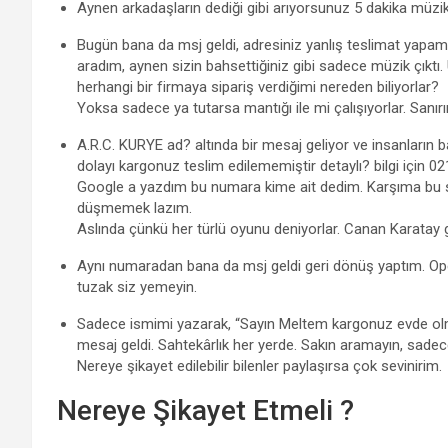
Aynen arkadaşların dediği gibi arıyorsunuz 5 dakika müzi
Bugün bana da msj geldi, adresiniz yanlış teslimat yapamı
aradım, aynen sizin bahsettiğiniz gibi sadece müzik çıktı. 
herhangi bir firmaya sipariş verdiğimi nereden biliyorlar?
Yoksa sadece ya tutarsa mantığı ile mi çalışıyorlar. Sanır
A.R.C. KURYE ad? altında bir mesaj geliyor ve insanların baz
dolayı kargonuz teslim edilememiştir detaylı? bilgi için
Google a yazdım bu numara kime ait dedim. Karşıma bu s
düşmemek lazım.
Aslında çünkü her türlü oyunu deniyorlar. Canan Karatay gib
Aynı numaradan bana da msj geldi geri dönüş yaptım. Ope
tuzak siz yemeyin.
Sadece ismimi yazarak, “Sayın Meltem kargonuz evde ol
mesaj geldi. Sahtekârlık her yerde. Sakın aramayın, sadece
Nereye şikayet edilebilir bilenler paylaşırsa çok sevinirim.
Nereye Şikayet Etmeli ?