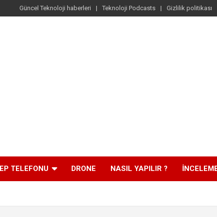
Güncel Teknoloji haberleri
Teknoloji Podcasts
Gizlilik politikası
EP TELEFONU
DRONE
NASIL YAPILIR ?
İNCELEM