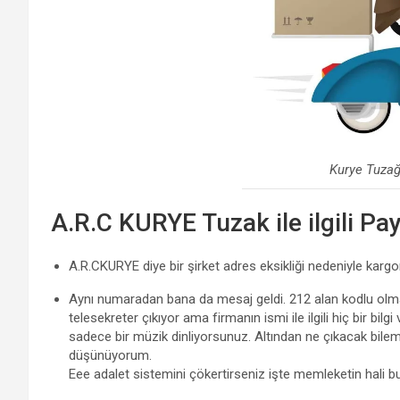
Kurye Tuza
A.R.C KURYE Tuzak ile ilgili Pa
A.R.CKURYE diye bir şirket adres eksikliği nedeniyle karg
Aynı numaradan bana da mesaj geldi. 212 alan kodlu olma
telesekreter çıkıyor ama firmanın ismi ile ilgili hiç bir bi
sadece bir müzik dinliyorsunuz. Altından ne çıkacak bile
düşünüyorum.
Eee adalet sistemini çökertirseniz işte memleketin hali 