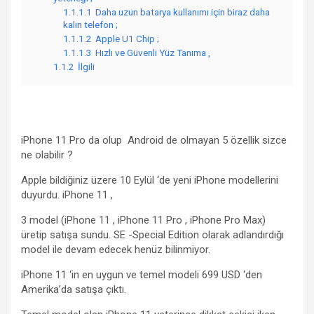
1.1.1.1
Daha uzun batarya kullanımı için biraz daha
kalın telefon ;
1.1.1.2
Apple U1 Chip ;
1.1.1.3
Hızlı ve Güvenli Yüz Tanıma ,
1.1.2
İlgili
iPhone 11 Pro da olup Android de olmayan 5 özellik sizce
ne olabilir ?
Apple bildiğiniz üzere 10 Eylül ‘de yeni iPhone modellerini
duyurdu. iPhone 11 ,
3 model (iPhone 11 , iPhone 11 Pro , iPhone Pro Max)
üretip satışa sundu. SE -Special Edition olarak adlandırdığı
model ile devam edecek henüz bilinmiyor.
iPhone 11 ‘in en uygun ve temel modeli 699 USD ‘den
Amerika’da satışa çıktı.