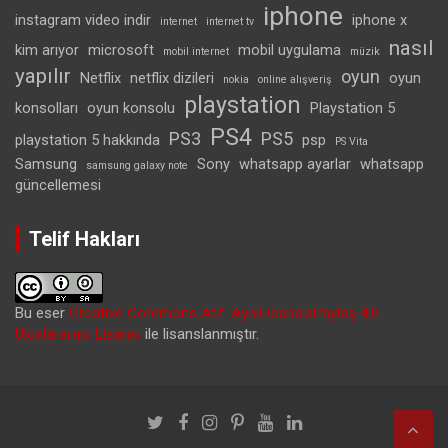
iphone
instagram video indir
iphone x
internet
internet tv
nasıl
kim arıyor
microsoft
mobil uygulama
mobil internet
müzik
yapılır
oyun
Netflix
netflix dizileri
oyun
nokia
online alışveriş
playstation
konsolları
oyun konsolu
Playstation 5
PS4
PS3
PS5
playstation 5 hakkında
psp
PS Vita
Samsung
Sony
whatsapp ayarlar
whatsapp
samsung galaxy note
güncellemesi
Telif Hakları
Bu eser
Creative Commons Atıf-AynıLisanslaPaylaş 4.0
Uluslararası Lisansı
ile lisanslanmıştır.