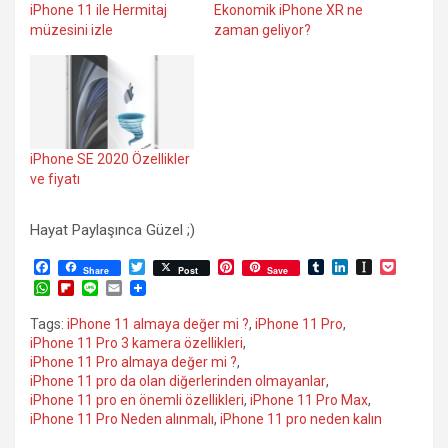
iPhone 11 ile Hermitaj
Ekonomik iPhone XR ne
müzesini izle
zaman geliyor?
iPhone SE 2020 Özellikler
ve fiyatı
Hayat Paylaşınca Güzel ;)
F
T
P
T
L
I
P
Share
Post
Save
a
w
i
u
i
n
o
W
F
L
E
c
i
n
m
n
s
c
h
l
i
m
e
t
t
b
k
t
k
a
i
n
a
Tags:
iPhone 11 almaya değer mi ?
,
iPhone 11 Pro
,
b
t
e
l
e
a
e
t
p
e
i
iPhone 11 Pro 3 kamera özellikleri
,
o
e
r
r
d
p
t
s
b
l
o
r
e
I
a
iPhone 11 Pro almaya değer mi ?
,
A
o
k
s
n
p
iPhone 11 pro da olan diğerlerinden olmayanlar
,
p
a
t
e
p
r
iPhone 11 pro en önemli özellikleri
,
iPhone 11 Pro Max
,
r
d
iPhone 11 Pro Neden alınmalı
,
iPhone 11 pro neden kalın