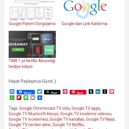
Google Patent Sorgulama
Google dan Link Kaldırma
TNW 1 yıl Netflix Aboneliği
hediye ediyor
Hayat Paylaşınca Güzel ;)
F
T
P
T
L
I
P
Share
Post
Save
a
w
i
u
i
n
o
W
F
L
E
c
i
n
m
n
s
c
h
l
i
m
e
t
t
b
k
t
k
a
i
n
a
Tags:
Google Chromecast TV oldu
,
Google TV apps
,
b
t
e
l
e
a
e
t
p
e
i
Google TV Bluetooth klavye
,
Google TV inceleme videosu
,
o
e
r
r
d
p
t
s
b
l
o
r
e
I
a
Google TV incelemesi
,
Google TV kanalları
,
Google TV Nasıl
,
A
o
k
s
n
p
Google TV nerden alınır
,
Google TV Netflix
,
p
a
t
e