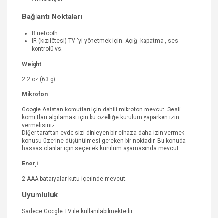
Bağlantı Noktaları
Bluetooth
IR (kızılötesi) TV ‘yi yönetmek için. Açığ -kapatma , ses
kontrolü vs.
Weight
2.2 oz (63 g)
Mikrofon
Google Asistan komutları için dahili mikrofon mevcut. Sesli
komutları algılaması için bu özelliğe kurulum yaparken izin
vermelisiniz.
Diğer taraftan evde sizi dinleyen bir cihaza daha izin vermek
konusu üzerine düşünülmesi gereken bir noktadır. Bu konuda
hassas olanlar için seçenek kurulum aşamasında mevcut.
Enerji
2 AAA bataryalar kutu içerinde mevcut.
Uyumluluk
Sadece Google TV ile kullanılabilmektedir.