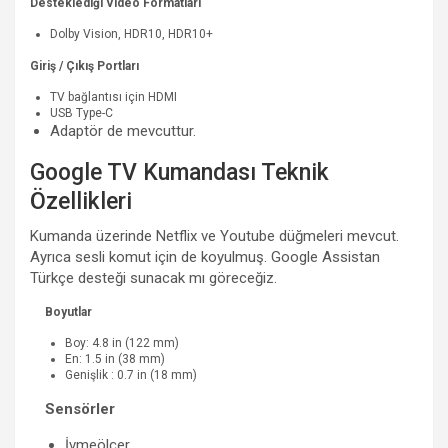
Desteklediği Video Formatları
Dolby Vision, HDR10, HDR10+
Giriş / Çıkış Portları
TV bağlantısı için HDMI
USB Type-C
Adaptör de mevcuttur.
Google TV Kumandası Teknik
Özellikleri
Kumanda üzerinde Netflix ve Youtube düğmeleri mevcut.
Ayrıca sesli komut için de koyulmuş. Google Assistan
Türkçe desteği sunacak mı göreceğiz.
Boyutlar
Boy: 4.8 in (122 mm)
En: 1.5 in (38 mm)
Genişlik : 0.7 in (18 mm)
Sensörler
İvmeölçer