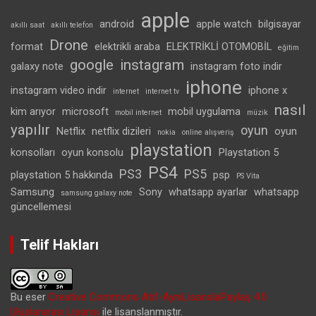
apple
android
apple watch
bilgisayar
akıllı saat
akıllı telefon
Drone
format
elektrikli araba
ELEKTRİKLİ OTOMOBİL
eğitim
google
instagram
galaxy note
instagram foto indir
iphone
instagram video indir
iphone x
internet
internet tv
nasıl
kim arıyor
microsoft
mobil uygulama
mobil internet
müzik
yapılır
oyun
Netflix
netflix dizileri
oyun
nokia
online alışveriş
playstation
konsolları
oyun konsolu
Playstation 5
PS4
PS3
PS5
playstation 5 hakkında
psp
PS Vita
Samsung
Sony
whatsapp ayarlar
whatsapp
samsung galaxy note
güncellemesi
Telif Hakları
Bu eser
Creative Commons Atıf-AynıLisanslaPaylaş 4.0
Uluslararası Lisansı
ile lisanslanmıştır.