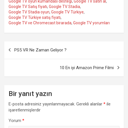
p
r
Google TV oyun kumandası desteği
,
Google TV satın al
,
r
d
Google TV Satış fiyatı
,
Google TV Stadia
,
Google TV Stadia oyun
,
Google TV Türkiye
,
Google TV Türkiye satış fiyatı
,
Google TV ve Chromecast birarada
,
Google TV yorumları
Yazı
PS5 VR Ne Zaman Geliyor ?
gezinmesi
10 En iyi Amazon Prime Filmi
Bir yanıt yazın
E-posta adresiniz yayınlanmayacak.
Gerekli alanlar
*
ile
işaretlenmişlerdir
Yorum
*