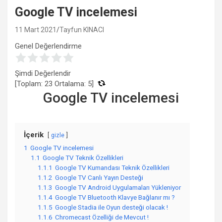
Google TV incelemesi
11 Mart 2021
Tayfun KINACI
Genel Değerlendirme
Şimdi Değerlendir
[Toplam:
23
Ortalama:
5
]
Google TV incelemesi
İçerik
gizle
1
Google TV incelemesi
1.1
Google TV Teknik Özellikleri
1.1.1
Google TV Kumandası Teknik Özellikleri
1.1.2
Google TV Canlı Yayın Desteği
1.1.3
Google TV Android Uygulamaları Yükleniyor
1.1.4
Google TV Bluetooth Klavye Bağlanır mı ?
1.1.5
Google Stadia ile Oyun desteği olacak !
1.1.6
Chromecast Özelliği de Mevcut !