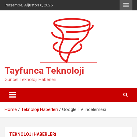
Skip
Perşembe, Ağustos 6, 2026
to
content
Tayfunca Teknoloji
Güncel Teknoloji Haberleri
Home
Teknoloji Haberleri
Google TV incelemesi
TEKNOLOJI HABERLERI