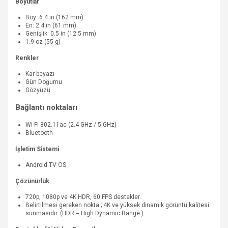
Boyutlar
Boy: 6.4 in (162 mm)
En: 2.4 in (61 mm)
Genişlik: 0.5 in (12.5 mm)
1.9 oz (55 g)
Renkler
Kar beyazı
Gün Doğumu
Gözyüzü
Bağlantı noktaları
Wi-Fi 802.11ac (2.4 GHz / 5 GHz)
Bluetooth
İşletim Sistemi
Android TV OS
Çözünürlük
720p, 1080p ve 4K HDR, 60 FPS destekler.
Belirtilmesi gereken nokta ; 4K ve yüksek dinamik görüntü kalitesi
sunmasıdır. (HDR = High Dynamic Range )