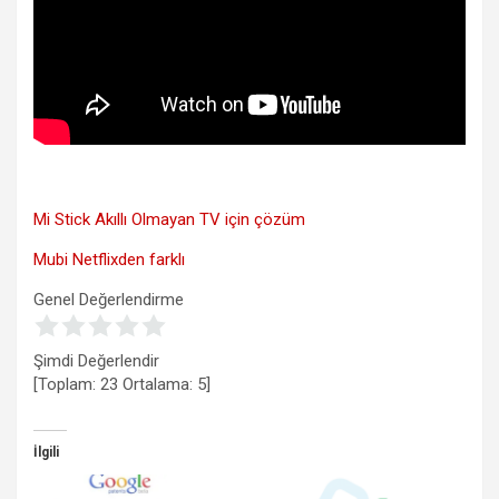
Mi Stick Akıllı Olmayan TV için çözüm
Mubi Netflixden farklı
Genel Değerlendirme
Şimdi Değerlendir
[Toplam:
23
Ortalama:
5
]
İlgili