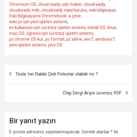
k
s
n
p
Chromium OS
,
cloud ready usb maker
,
cloudready
,
p
a
t
e
p
r
cloudready indir
,
cloudready nasıl kurulur
,
eski bilgisayar
,
r
d
Eski Bilgisayarını Chromebook 'a çevir
,
eski pc için yeni işletim sistemi
,
ev kullanıcısı için ücretsiz işletim sistemi
,
install OS
,
linux
,
mac OS
,
öğrenci için ücretsiz işletim sistemi
,
pc chrome OS kur
,
pc format
,
pc silme
,
win7
,
windows7
,
yeni işletim sistemi
,
yeni OS
Yazı
Tesla ‘nın Rakibi Çinli Polestar olabilir mi ?
gezinmesi
Chip Dergi Arşivi ücretsiz PDF
Bir yanıt yazın
E-posta adresiniz yayınlanmayacak.
Gerekli alanlar
*
ile