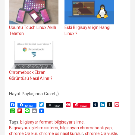
Ubuntu Touch Linux Akıllı
Eski Bilgisayar için Hangi
Telefon
Linux ?
Chromebook Ekran
Görüntüsü Nasıl Alınır ?
Hayat Paylaşınca Güzel ;)
F
T
P
T
L
I
P
Share
Post
Save
a
w
i
u
i
n
o
W
F
L
E
c
i
n
m
n
s
c
h
l
i
m
e
t
t
b
k
t
k
a
i
n
a
Tags:
bilgisayar format
,
bilgisayar silme
,
b
t
e
l
e
a
e
t
p
e
i
Bilgisayara işletim sistemi
,
bilgisayarı chromebook yap
,
o
e
r
r
d
p
t
s
b
l
o
r
e
I
a
chrome OS kur
,
chrome os nasıl kurulur
,
chrome OS yükle
,
A
o