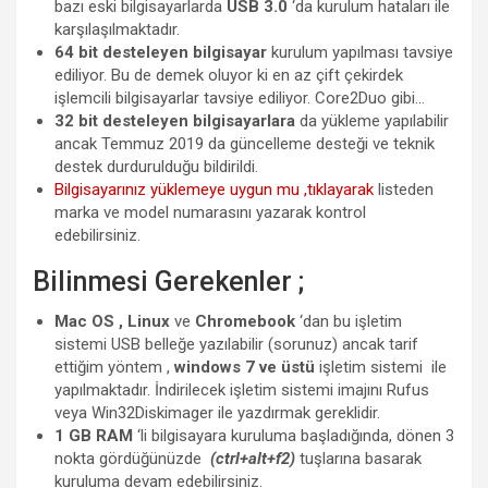
bazı eski bilgisayarlarda
USB 3.0
‘da kurulum hataları ile
karşılaşılmaktadır.
64 bit desteleyen bilgisayar
kurulum yapılması tavsiye
ediliyor. Bu de demek oluyor ki en az çift çekirdek
işlemcili bilgisayarlar tavsiye ediliyor. Core2Duo gibi…
32 bit desteleyen bilgisayarlara
da yükleme yapılabilir
ancak Temmuz 2019 da güncelleme desteği ve teknik
destek durdurulduğu bildirildi.
Bilgisayarınız yüklemeye uygun mu ,tıklayarak
listeden
marka ve model numarasını yazarak kontrol
edebilirsiniz.
Bilinmesi Gerekenler ;
Mac OS , Linux
ve
Chromebook
‘dan bu işletim
sistemi USB belleğe yazılabilir (sorunuz) ancak tarif
ettiğim yöntem ,
windows 7 ve üstü
işletim sistemi ile
yapılmaktadır. İndirilecek işletim sistemi imajını Rufus
veya Win32Diskimager ile yazdırmak gereklidir.
1 GB RAM
‘li bilgisayara kuruluma başladığında, dönen 3
nokta gördüğünüzde
(ctrl+alt+f2)
tuşlarına basarak
kuruluma devam edebilirsiniz.