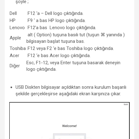
şöyle ;
Dell
F12 ‘a – Dell logo çıktığında.
HP
F9 ‘ a bas HP logo çıktığında.
Lenovo
F12’a bas Lenovo logo çıktığında.
alt ( Option) tuşuna basılı tut (tuşun ⌘ yanında )
Apple
bilgisayarı başlat tuşuna bas.
Toshiba
F12 veya F2 ‘e bas Toshiba logo çıktığında.
Acer
F12 ‘e bas Acer logo çıktığında.
Esc, F1-12, veya Enter tuşuna basarak deneyin
Diğer
logo çıktığında.
USB Diskten bilgisayar açıldıktan sonra kurulum başarılı
şekilde gerçekleşirse aşağıdaki ekran karşınıza çıkar.