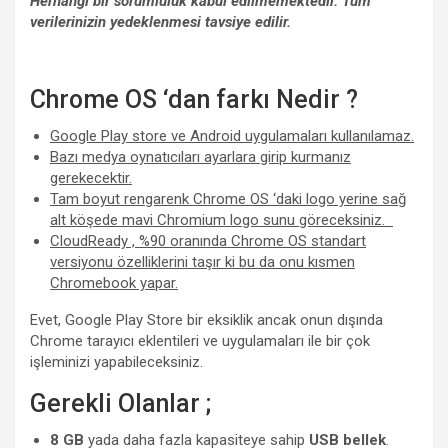
Herhangi bir sorumluluk kabul edilmemektedir. Tüm
verilerinizin yedeklenmesi tavsiye edilir.
Chrome OS ‘dan farkı Nedir ?
Google Play store ve Android uygulamaları kullanılamaz.
Bazı medya oynatıcıları ayarlara girip kurmanız
gerekecektir.
Tam boyut rengarenk Chrome OS ‘daki logo yerine sağ
alt köşede mavi Chromium logo sunu göreceksiniz.
CloudReady , %90 oranında Chrome OS standart
versiyonu özelliklerini taşır ki bu da onu kısmen
Chromebook yapar.
Evet, Google Play Store bir eksiklik ancak onun dışında
Chrome tarayıcı eklentileri ve uygulamaları ile bir çok
işleminizi yapabileceksiniz.
Gerekli Olanlar ;
8 GB
yada daha fazla kapasiteye sahip
USB bellek
.