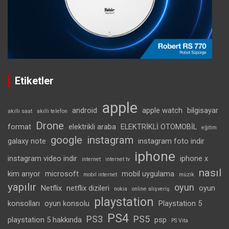
Etiketler
apple
android
apple watch
bilgisayar
akıllı saat
akıllı telefon
Drone
format
elektrikli araba
ELEKTRİKLİ OTOMOBİL
eğitim
google
instagram
galaxy note
instagram foto indir
iphone
instagram video indir
iphone x
internet
internet tv
nasıl
kim arıyor
microsoft
mobil uygulama
mobil internet
müzik
yapılır
oyun
Netflix
netflix dizileri
oyun
nokia
online alışveriş
playstation
konsolları
oyun konsolu
Playstation 5
PS4
PS3
PS5
playstation 5 hakkında
psp
PS Vita