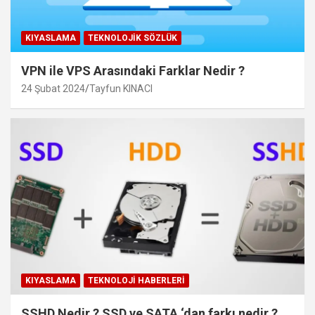
KIYASLAMA
TEKNOLOJIK SÖZLÜK
VPN ile VPS Arasındaki Farklar Nedir ?
24 Şubat 2024
Tayfun KINACI
KIYASLAMA
TEKNOLOJI HABERLERI
SSHD Nedir ? SSD ve SATA ‘dan farkı nedir ?