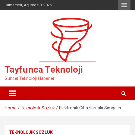
Skip
Cumartesi, Ağustos 8, 2026
to
content
Tayfunca Teknoloji
Güncel Teknoloji Haberleri
Home
Teknolojik Sözlük
Elektronik Cihazlardaki Simgeler
TEKNOLOJIK SÖZLÜK