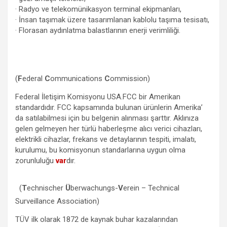
· Radyo ve telekomünikasyon terminal ekipmanları,
· İnsan taşımak üzere tasarımlanan kablolu taşıma tesisatı,
· Florasan aydınlatma balastlarının enerji verimliliği.
(
F
ederal
C
ommunications
C
ommission)
Federal İletişim Komisyonu USA.FCC bir Amerikan
standardıdır. FCC kapsamında bulunan ürünlerin Amerika’
da satılabilmesi için bu belgenin alınması şarttır. Aklınıza
gelen gelmeyen her türlü haberleşme alıcı verici cihazları,
elektrikli cihazlar, frekans ve detaylarının tespiti, imalatı,
kurulumu, bu komisyonun standarlarına uygun olma
zorunluluğu
var
dır.
(
T
echnischer
Ü
berwachungs-
V
erein – Technical
Surveillance Association)
TÜV ilk olarak 1872 de kaynak buhar kazalarından