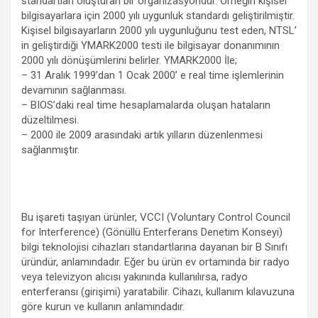
standartları oluşturan bir organizasyondur. Örneğin kişisel
bilgisayarlara için 2000 yılı uygunluk standardı geliştirilmiştir.
Kişisel bilgisayarların 2000 yılı uygunluğunu test eden, NTSL’
in geliştirdiği YMARK2000 testi ile bilgisayar donanımının
2000 yılı dönüşümlerini belirler. YMARK2000 İle;
– 31 Aralık 1999’dan 1 Ocak 2000’ e real time işlemlerinin
devamının sağlanması.
– BIOS’daki real time hesaplamalarda oluşan hataların
düzeltilmesi.
– 2000 ile 2009 arasındaki artık yılların düzenlenmesi
sağlanmıştır.
Bu işareti taşıyan ürünler, VCCI (Voluntary Control Council
for Interference) (Gönüllü Enterferans Denetim Konseyi)
bilgi teknolojisi cihazları standartlarına dayanan bir B Sınıfı
üründür, anlamındadır. Eğer bu ürün ev ortamında bir radyo
veya televizyon alıcısı yakınında kullanılırsa, radyo
enterferansı (girişimi) yaratabilir. Cihazı, kullanım kılavuzuna
göre kurun ve kullanın anlamındadır.