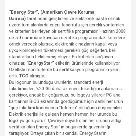
“Energy Star”, (Amerikan Çevre Koruma
Dairesi)
tarafından geliştirilen ve elektronik başta olmak
üzere tüm alanlarda enerji tasarrufu için gerekli yöntemleri
ve kriterleri belirleyen bir sertifika programıdır. Haziran 2008′
de 5.0 sürümüne kavuşan sertifika programındaki kriterlere
örnek verecek olursak, elektronik cihazların kapalı veya
uyku kipindeyken tüketmesi gereken güç değerleri, belli
standartlarla belirlenmiş oluyor. Bu kriterleri sağlayan
cihazlar,
“EnergyStar”
etiketini ürünlerinde kullanabiliyor.
Özellikle monitörlerde bu sertifkasyon programının yerini
artık
TCO
almıştır.
Bu logonun bulunduğu ürünlerin, standard enerji
tüketiminden %20-30 daha az enerji tükettiğini anlamamız
gerekiyor, ancak bir çoğumuzu bu logoyu yıllardır PC ana
kartlarının BIOS ekranında gördüğümüz için sanki her ürün
“güç tüketimi konusunda “tutumlu” olduğunu düşünebiliriz.
Elektrik enerjisi ile çalışan hemen hemen her üründe bu
logo’ yu görüyoruz. Çevreye duyarlı olan her ürünün aldığı
sertifika olan Energy Star’ ın bugünlerde güvenilirliği
tartışılıyor. Ortaya çıkan bir skandal, Energy Star’ın