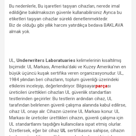
Bu nedenlerle, Bu işaretleri taşıyan cihazları, nerede imal
edildiğine bakılmaksızın güvenle kullanabilirsiniz Ayrıca bu
etiketleri taşıyan cihazlar sürekli denetlenmektedir.
Biz de olduğu gibi yıllık harcını yatırdıkça bedava BAKLAVA
almak yok.
UL,
Underwriters Laboratuaries
kelimelerinin kısaltılmış
biçimidir. UL Markası, Amerika’daki ve Kuzey Amerika’nın en
büyük üçüncü kuşak sertifika veren organizasyonudur. UL,
1984 yılından beri cihazların, toplum güvenliği üzerindeki
etkilerini inceleyip, değerlendiriyor. Bilgisayar
parça
sı
üreticileri ürettikleri cihazları UL güvenlik standartları
testlerinden geçirirler. Bu testlerin ardından cihaz, UL
tarafından belirlenen güvenli çalışma alanında kabul edilirse,
cihaz UL onayı alır. Cihazın üzerine UL Markası konur. UL
Markası ile üreticiler ürettikleri cihazın, güvenli çalışma için
UL standartlarını taşıdığını kullanıcılara ispat etmiş olurlar.
Özetlersek, eğer bir cihaz
UL
sertifikasına sahipse, cihazın