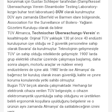
korunmak için Gustav Schlieper tarafından (Dampfkessel
Überwachungs Verein-Steamboiler Testing Laboratory-
kızgın buhar test laboratuarı)-
DÜV
olarak kurulmuştur.
DÜV aynı zamanda Elberfeld ve Barmen idare bölgesinde,
Association for the Surveillance of Boilers- Yağların
Gözetimi Kuruluşu olarak da bilinir.
TÜV Almanca,
Technischer Überwachungs-Verein
‘ ın
kısaltılmışıdır. Orijinal TÜV yaklaşık 130 yıl önce 43 endüstri
kuruluşunun üye olduğu ve 2 güvenlik personeline sahip
olarak Bavaria’ da kurulmuştur. Teknolojinin gelişmesiyle
TÜV’ ün sahip olduğu niteliklerde gelişmiştir. 1900′ larda
grup elektrikli cihazlar üzerinde çalışmaya başlamış, daha
sonra ulaşım, motorlu araçlar ve nükleer enerji
endüstrilerini de içine aldı. 1980′ lerde ise Almanya’ da
bağımsız bir kuruluş olarak insan güvenliği, kalite ve çevre
koruma konularında yetki sahibi olmuştur.
Bugün TÜV birçok alanda çalışmaktadır. Herhangi bir
elektronik cihaza verilen TÜV belgesiyle; o cihazın
elektromanyetik uyumluluğa sahip olduğunu ve üretilirken
belirli ergonomik koşullara uyulduğunu belgelenir ve o
ürünün aynı zamanda Almanya’ da satılabileceğinin iznini
verir.