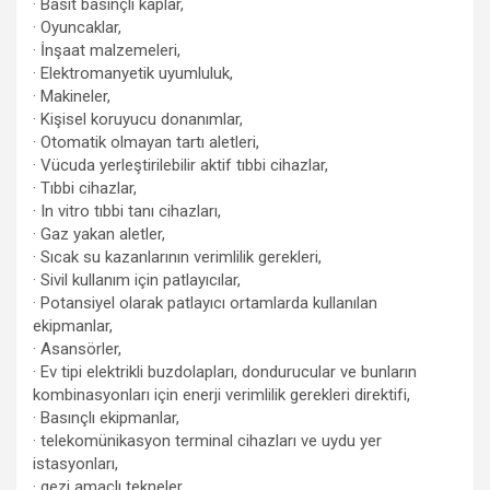
· Basit basınçlı kaplar,
· Oyuncaklar,
· İnşaat malzemeleri,
· Elektromanyetik uyumluluk,
· Makineler,
· Kişisel koruyucu donanımlar,
· Otomatik olmayan tartı aletleri,
· Vücuda yerleştirilebilir aktif tıbbi cihazlar,
· Tıbbi cihazlar,
· In vitro tıbbi tanı cihazları,
· Gaz yakan aletler,
· Sıcak su kazanlarının verimlilik gerekleri,
· Sivil kullanım için patlayıcılar,
· Potansiyel olarak patlayıcı ortamlarda kullanılan
ekipmanlar,
· Asansörler,
· Ev tipi elektrikli buzdolapları, dondurucular ve bunların
kombinasyonları için enerji verimlilik gerekleri direktifi,
· Basınçlı ekipmanlar,
· telekomünikasyon terminal cihazları ve uydu yer
istasyonları,
· gezi amaçlı tekneler,