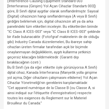
(Interference-Causing Equipment Standard 003
[İnterferansa (Girişim) Yol Açan Cihazlar Standartı 003])
göre, B Sınıfı dijital aygıtlar olarak sınıflandırılmıştır. Sayısal
(Digital) cihazınızın hangi sınıflandırmaya (A veya B Sınıfı)
girdiğini belirlemek için, digital cihazınızın alt ya da arka
panelindeki tüm etiketleri inceleyin. Bu etiketlerden birinde
“IC Class A ICES-003” veya “IC Class B ICES-003” şeklinde
bir ifade bulunacaktır. (Fotofgraf makinelerin de de olduğu
gibi) Industry Canada düzenlemeleri, Bu ibareye sahip
cihazları üreten firmalar tarafından açık bir biçimde
onaylanmayan değişikliklerin, aygıtı kullanma yetkinizi
geçersiz kılacağını bildirmektedir. (Garanti dışı
bırakılacağının özeti )
Bu B Sınıfı (ya da eğer etikette öyle görünüyorsa A Sınıfı)
dijital cihaz, Kanada İnterferansa (Manyetik yolla girişime
yol açma, Diğer cihazların çalışmasını etkileme) Yol Açan
Cihazlar Yönetmeliği’nin gereklerini karşılamaktadır.
“Cet appareil numérique de la Classe B (ou Classe A, si
ainsi indiqué sur l’étiquette d’enregistration) respecte
toutes les exigences du Reglement sur le Materiel
Brouilleur du Canada.”