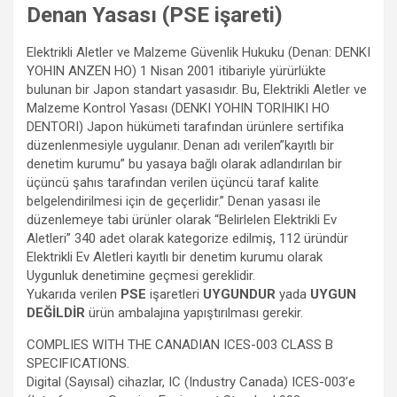
Denan Yasası (PSE işareti)
Elektrikli Aletler ve Malzeme Güvenlik Hukuku (Denan: DENKI
YOHIN ANZEN HO) 1 Nisan 2001 itibariyle yürürlükte
bulunan bir Japon standart yasasıdır. Bu, Elektrikli Aletler ve
Malzeme Kontrol Yasası (DENKI YOHIN TORIHIKI HO
DENTORI) Japon hükümeti tarafından ürünlere sertifika
düzenlenmesiyle uygulanır. Denan adı verilen”kayıtlı bir
denetim kurumu” bu yasaya bağlı olarak adlandırılan bir
üçüncü şahıs tarafından verilen üçüncü taraf kalite
belgelendirilmesi için de geçerlidir.” Denan yasası ile
düzenlemeye tabi ürünler olarak “Belirlelen Elektrikli Ev
Aletleri” 340 adet olarak kategorize edilmiş, 112 üründür
Elektrikli Ev Aletleri kayıtlı bir denetim kurumu olarak
Uygunluk denetimine geçmesi gereklidir.
Yukarıda verilen
PSE
işaretleri
UYGUNDUR
yada
UYGUN
DEĞİLDİR
ürün ambalajına yapıştırılması gerekir.
COMPLIES WITH THE CANADIAN ICES-003 CLASS B
SPECIFICATIONS.
Digital (Sayısal) cihazlar, IC (Industry Canada) ICES-003’e