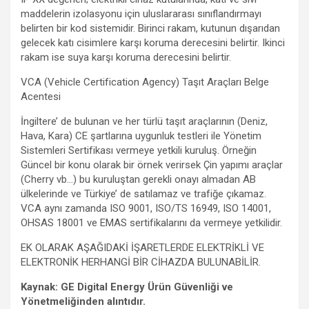
maddelerin izolasyonu için uluslararası sınıflandırmayı
belirten bir kod sistemidir. Birinci rakam, kutunun dışarıdan
gelecek katı cisimlere karşı koruma derecesini belirtir. Ikinci
rakam ise suya karşı koruma derecesini belirtir.
VCA (Vehicle Certification Agency) Taşıt Araçları Belge
Acentesi
İngiltere’ de bulunan ve her türlü taşıt araçlarının (Deniz,
Hava, Kara) CE şartlarına uygunluk testleri ile Yönetim
Sistemleri Sertifikası vermeye yetkili kuruluş. Örneğin
Güncel bir konu olarak bir örnek verirsek Çin yapımı araçlar
(Cherry vb…) bu kuruluştan gerekli onayı almadan AB
ülkelerinde ve Türkiye’ de satılamaz ve trafiğe çıkamaz.
VCA aynı zamanda ISO 9001, ISO/TS 16949, ISO 14001,
OHSAS 18001 ve EMAS sertifikalarını da vermeye yetkilidir.
EK OLARAK AŞAĞIDAKİ İŞARETLERDE ELEKTRİKLİ VE
ELEKTRONİK HERHANGİ BİR CİHAZDA BULUNABİLİR.
Kaynak: GE Digital Energy Ürün Güvenliği ve
Yönetmeliğinden alıntıdır.