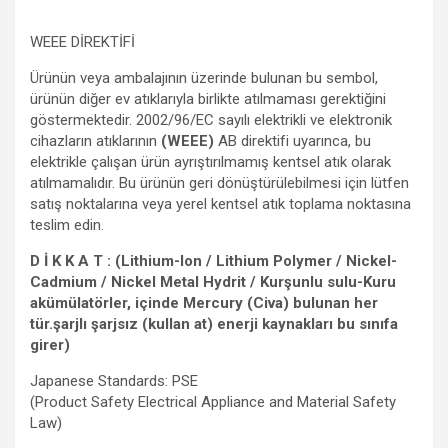
WEEE DİREKTİFİ
Ürünün veya ambalajının üzerinde bulunan bu sembol,
ürünün diğer ev atıklarıyla birlikte atılmaması gerektiğini
göstermektedir. 2002/96/EC sayılı elektrikli ve elektronik
cihazların atıklarının
(WEEE)
AB direktifi uyarınca, bu
elektrikle çalışan ürün ayrıştırılmamış kentsel atık olarak
atılmamalıdır. Bu ürünün geri dönüştürülebilmesi için lütfen
satış noktalarına veya yerel kentsel atık toplama noktasına
teslim edin.
D İ K K A T : (Lithium-Ion / Lithium Polymer / Nickel-
Cadmium / Nickel Metal Hydrit / Kurşunlu sulu-Kuru
akümülatörler, içinde Mercury (Civa) bulunan her
tür.şarjlı şarjsız (kullan at) enerji kaynakları bu sınıfa
girer)
Japanese Standards: PSE
(Product Safety Electrical Appliance and Material Safety
Law)