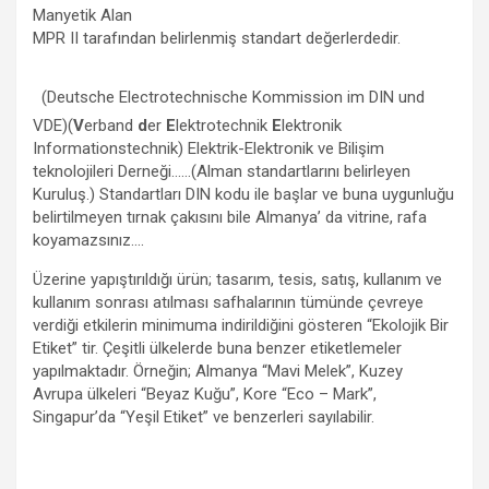
Manyetik Alan
MPR II tarafından belirlenmiş standart değerlerdedir.
(Deutsche Electrotechnische Kommission im DIN und
VDE)(
V
erband
d
er
E
lektrotechnik
E
lektronik
Informationstechnik) Elektrik-Elektronik ve Bilişim
teknolojileri Derneği……(Alman standartlarını belirleyen
Kuruluş.) Standartları DIN kodu ile başlar ve buna uygunluğu
belirtilmeyen tırnak çakısını bile Almanya’ da vitrine, rafa
koyamazsınız….
Üzerine yapıştırıldığı ürün; tasarım, tesis, satış, kullanım ve
kullanım sonrası atılması safhalarının tümünde çevreye
verdiği etkilerin minimuma indirildiğini gösteren “Ekolojik Bir
Etiket” tir. Çeşitli ülkelerde buna benzer etiketlemeler
yapılmaktadır. Örneğin; Almanya “Mavi Melek”, Kuzey
Avrupa ülkeleri “Beyaz Kuğu”, Kore “Eco – Mark”,
Singapur’da “Yeşil Etiket” ve benzerleri sayılabilir.