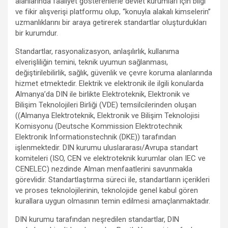
alanlarında faaliyet gösterenlerle devlet kurumları için bilgi
ve fikir alışverişi platformu olup, “konuyla alakalı kimselerin”
uzmanlıklarını bir araya getirerek standartlar oluşturdukları
bir kurumdur.
Standartlar, rasyonalizasyon, anlaşılırlık, kullanıma
elverişliliğin temini, teknik uyumun sağlanması,
değiştirilebilirlik, sağlık, güvenlik ve çevre koruma alanlarında
hizmet etmektedir. Elektrik ve elektronik ile ilgili konularda
Almanya’da DIN ile birlikte Elektroteknik, Elektronik ve
Bilişim Teknolojileri Birliği (VDE) temsilcilerinden oluşan
((Almanya Elektroteknik, Elektronik ve Bilişim Teknolojisi
Komisyonu (Deutsche Kommission Elektrotechnik
Elektronik Informationstechnik (DKE)) tarafından
işlenmektedir. DIN kurumu uluslararası/Avrupa standart
komiteleri (ISO, CEN ve elektroteknik kurumlar olan IEC ve
CENELEC) nezdinde Alman menfaatlerini savunmakla
görevlidir. Standartlaştırma süreci ile, standartların içerikleri
ve proses teknolojilerinin, teknolojide genel kabul gören
kurallara uygun olmasının temin edilmesi amaçlanmaktadır.
DIN kurumu tarafından neşredilen standartlar, DIN