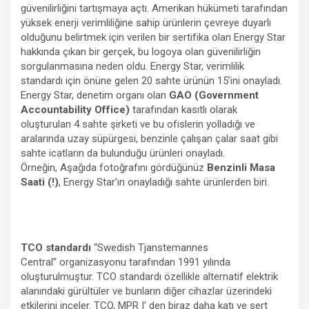
güvenilirliğini tartışmaya açtı. Amerikan hükümeti tarafından
yüksek enerji verimliliğine sahip ürünlerin çevreye duyarlı
olduğunu belirtmek için verilen bir sertifika olan Energy Star
hakkında çıkan bir gerçek, bu logoya olan güvenilirliğin
sorgulanmasına neden oldu. Energy Star, verimlilik
standardı için önüne gelen 20 sahte ürünün 15’ini onayladı.
Energy Star, denetim organı olan
GAO (Government
Accountability Office)
tarafından kasıtlı olarak
oluşturulan 4 sahte şirketi ve bu ofislerin yolladığı ve
aralarında uzay süpürgesi, benzinle çalışan çalar saat gibi
sahte icatların da bulunduğu ürünleri onayladı.
Örneğin, Aşağıda fotoğrafını gördüğünüz
Benzinli Masa
Saati (!)
, Energy Star’ın onayladığı sahte ürünlerden biri.
TCO
standardı
“Swedish Tjanstemannes
Central” organizasyonu tarafından 1991 yılında
oluşturulmuştur. TCO standardı özellikle alternatif elektrik
alanındaki gürültüler ve bunların diğer cihazlar üzerindeki
etkilerini inceler. TCO, MPR I’ den biraz daha katı ve sert