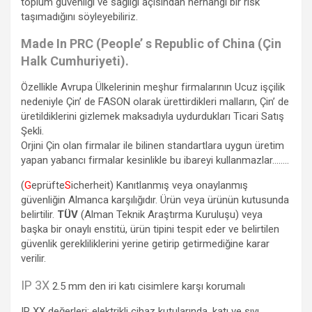
toplum güvenliği ve sağlığı açısından herhangi bir risk
taşımadığını söyleyebiliriz.
Made In PRC (People’ s Republic of China (Çin
Halk Cumhuriyeti).
Özellikle Avrupa Ülkelerinin meşhur firmalarının Ucuz işçilik
nedeniyle Çin’ de FASON olarak ürettirdikleri malların, Çin’ de
üretildiklerini gizlemek maksadıyla uydurdukları Ticari Satış
Şekli.
Orjini Çin olan firmalar ile bilinen standartlara uygun üretim
yapan yabancı firmalar kesinlikle bu ibareyi kullanmazlar……..
(
G
eprüfte
S
icherheit) Kanıtlanmış veya onaylanmış
güvenliğin Almanca karşılığıdır. Ürün veya ürünün kutusunda
belirtilir.
TÜV
(Alman Teknik Araştırma Kuruluşu) veya
başka bir onaylı enstitü, ürün tipini tespit eder ve belirtilen
güvenlik gerekliliklerini yerine getirip getirmediğine karar
verilir.
IP 3X
2.5 mm den iri katı cisimlere karşı korumalı
IP XX değerleri; elektrikli cihaz kutularında, katı ve sıvı