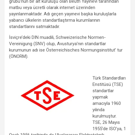
grubu’nun bir alt kuruluşu olan Beuth Yayınevi tarafından
matbu veya ücretli olarak internet üzerinden
yayınlanmaktadır. Adı geçen yayınevi başka kuruluşlarla
yabancı ülkelerin standartlaştırma kurumlarının
standartlarını satmaktadır.
İsviçre’deki DIN muadili, Schweizerische Normen-
Vereinigung (SNV) olup, Avusturya’nın standartlar
kurumunun adı ise Österreichisches Normungsinstitut’ tur
(ÖNORM).
Türk Standardları
Enstitüsü (TSE)
standartlar
yapmak
amacıyla 1960
yılında
kurulmuştur.
TSE, 26 Mayıs
1955’de ISO’ya, 1
Ocak 1956 tarihinde de Uluslararası Elektroteknik