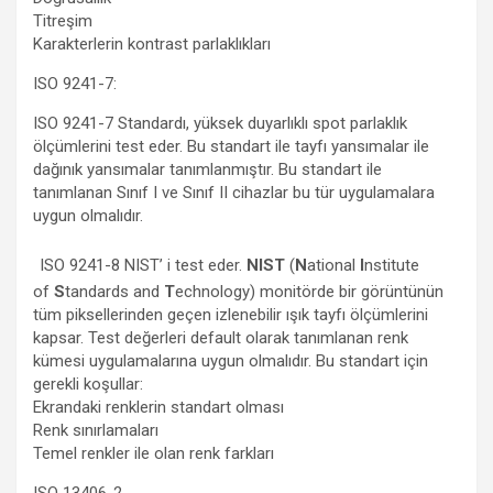
Titreşim
Karakterlerin kontrast parlaklıkları
ISO 9241-7:
ISO 9241-7 Standardı, yüksek duyarlıklı spot parlaklık
ölçümlerini test eder. Bu standart ile tayfı yansımalar ile
dağınık yansımalar tanımlanmıştır. Bu standart ile
tanımlanan Sınıf I ve Sınıf II cihazlar bu tür uygulamalara
uygun olmalıdır.
ISO 9241-8 NIST’ i test eder.
NIST
(
N
ational
I
nstitute
of
S
tandards and
T
echnology) monitörde bir görüntünün
tüm piksellerinden geçen izlenebilir ışık tayfı ölçümlerini
kapsar. Test değerleri default olarak tanımlanan renk
kümesi uygulamalarına uygun olmalıdır. Bu standart için
gerekli koşullar:
Ekrandaki renklerin standart olması
Renk sınırlamaları
Temel renkler ile olan renk farkları
ISO 13406-2