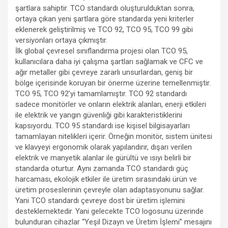
şartlara sahiptir. TCO standardı oluşturulduktan sonra,
ortaya çıkan yeni şartlara göre standarda yeni kriterler
eklenerek geliştirilmiş ve TCO 92, TCO 95, TCO 99 gibi
versiyonları ortaya çıkmıştır.
İlk global çevresel sınıflandırma projesi olan TCO 95,
kullanıcılara daha iyi çalışma şartları sağlamak ve CFC ve
ağır metaller gibi çevreye zararlı unsurlardan, geniş bir
bölge içerisinde koruyan bir önerme üzerine temellenmiştir.
TCO 95, TCO 92’yi tamamlamıştır. TCO 92 standardı
sadece monitörler ve onların elektrik alanları, enerji etkileri
ile elektrik ve yangın güvenliği gibi karakteristiklerini
kapsıyordu. TCO 95 standardı ise kişisel bilgisayarları
tamamlayan nitelikleri içerir. Örneğin monitör, sistem ünitesi
ve klavyeyi ergonomik olarak yapılandırır, dışarı verilen
elektrik ve manyetik alanlar ile gürültü ve ısıyı belirli bir
standarda oturtur. Aynı zamanda TCO standardı güç
harcaması, ekolojik etkiler ile üretim sırasındaki ürün ve
üretim proseslerinin çevreyle olan adaptasyonunu sağlar.
Yani TCO standardı çevreye dost bir üretim işlemini
desteklemektedir. Yani gelecekte TCO logosunu üzerinde
bulunduran cihazlar “Yeşil Dizayn ve Üretim İşlemi” mesajını