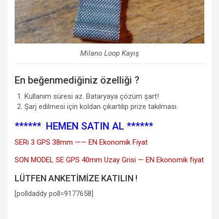
Milano Loop Kayış
En beğenmediğiniz özelliği ?
Kullanım süresi az. Bataryaya çözüm şart!
Şarj edilmesi için koldan çıkartılıp prize takılması.
****** HEMEN SATIN AL ******
SERi 3 GPS 38mm —— EN Ekonomik Fiyat
SON MODEL SE GPS 40mm Uzay Grisi — EN Ekonomik fiyat
LÜTFEN ANKETİMİZE KATILIN !
[polldaddy poll=9177658]