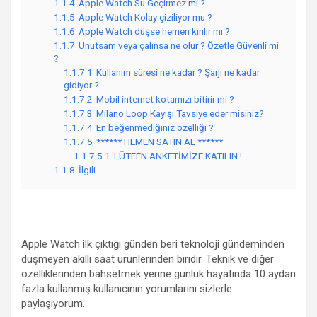
1.1.4
Apple Watch Su Geçirmez mi ?
1.1.5
Apple Watch Kolay çiziliyor mu ?
1.1.6
Apple Watch düşse hemen kırılır mı ?
1.1.7
Unutsam veya çalınsa ne olur ? Özetle Güvenli mi
?
1.1.7.1
Kullanım süresi ne kadar ? Şarjı ne kadar
gidiyor ?
1.1.7.2
Mobil internet kotamızı bitirir mi ?
1.1.7.3
Milano Loop Kayışı Tavsiye eder misiniz?
1.1.7.4
En beğenmediğiniz özelliği ?
1.1.7.5
****** HEMEN SATIN AL ******
1.1.7.5.1
LÜTFEN ANKETİMİZE KATILIN !
1.1.8
İlgili
Apple Watch ilk çıktığı günden beri teknoloji gündeminden
düşmeyen akıllı saat ürünlerinden biridir. Teknik ve diğer
özelliklerinden bahsetmek yerine günlük hayatında 10 aydan
fazla kullanmış kullanıcının yorumlarını sizlerle
paylaşıyorum.