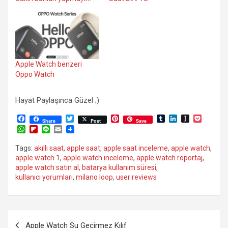
Apple Watch benzeri
Oppo Watch
Hayat Paylaşınca Güzel ;)
F
T
P
T
L
I
P
Share
Post
Save
a
w
i
u
i
n
o
W
F
L
E
c
i
n
m
n
s
c
h
l
i
m
e
t
t
b
k
t
k
a
i
n
a
Tags:
akıllı saat
,
apple saat
,
apple saat inceleme
,
apple watch
,
b
t
e
l
e
a
e
t
p
e
i
apple watch 1
,
apple watch inceleme
,
apple watch röportaj
,
o
e
r
r
d
p
t
s
b
l
o
r
e
I
a
apple watch satın al
,
batarya kullanım süresi
,
A
o
k
s
n
p
kullanıcı yorumları
,
milano loop
,
user reviews
p
a
t
e
p
r
r
d
Yazı
Apple Watch Su Geçirmez Kılıf