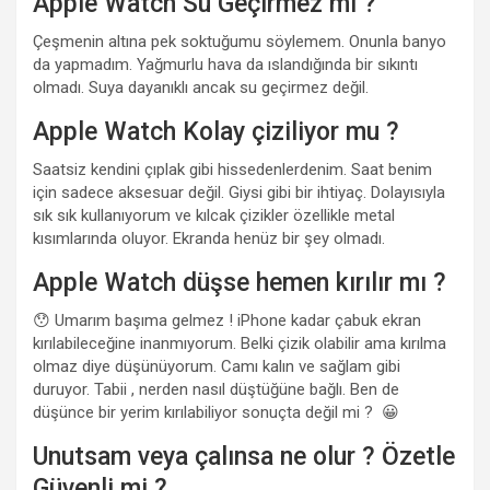
Apple Watch Su Geçirmez mi ?
Çeşmenin altına pek soktuğumu söylemem. Onunla banyo
da yapmadım. Yağmurlu hava da ıslandığında bir sıkıntı
olmadı. Suya dayanıklı ancak su geçirmez değil.
Apple Watch Kolay çiziliyor mu ?
Saatsiz kendini çıplak gibi hissedenlerdenim. Saat benim
için sadece aksesuar değil. Giysi gibi bir ihtiyaç. Dolayısıyla
sık sık kullanıyorum ve kılcak çizikler özellikle metal
kısımlarında oluyor. Ekranda henüz bir şey olmadı.
Apple Watch düşse hemen kırılır mı ?
😯 Umarım başıma gelmez ! iPhone kadar çabuk ekran
kırılabileceğine inanmıyorum. Belki çizik olabilir ama kırılma
olmaz diye düşünüyorum. Camı kalın ve sağlam gibi
duruyor. Tabii , nerden nasıl düştüğüne bağlı. Ben de
düşünce bir yerim kırılabiliyor sonuçta değil mi ? 😀
Unutsam veya çalınsa ne olur ? Özetle
Güvenli mi ?