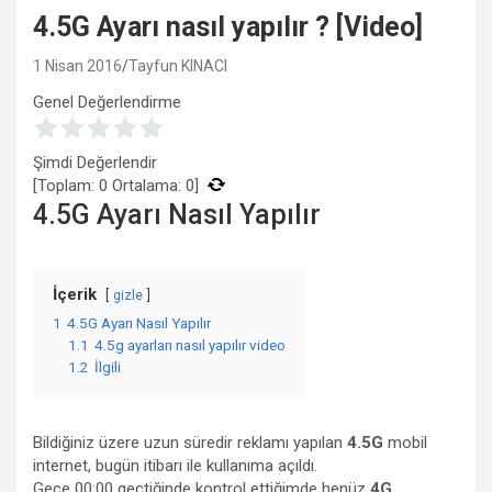
4.5G Ayarı nasıl yapılır ? [Video]
1 Nisan 2016
Tayfun KINACI
Genel Değerlendirme
Şimdi Değerlendir
[Toplam:
0
Ortalama:
0
]
4.5G Ayarı Nasıl Yapılır
İçerik
gizle
1
4.5G Ayarı Nasıl Yapılır
1.1
4.5g ayarları nasıl yapılır video
1.2
İlgili
Bildiğiniz üzere uzun süredir reklamı yapılan
4.5G
mobil
internet, bugün itibarı ile kullanıma açıldı.
Gece 00:00 geçtiğinde kontrol ettiğimde henüz
4G