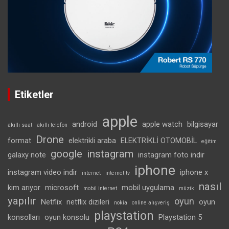
Etiketler
apple
android
apple watch
bilgisayar
akıllı saat
akıllı telefon
Drone
format
elektrikli araba
ELEKTRİKLİ OTOMOBİL
eğitim
google
instagram
galaxy note
instagram foto indir
iphone
instagram video indir
iphone x
internet
internet tv
nasıl
kim arıyor
microsoft
mobil uygulama
mobil internet
müzik
yapılır
oyun
Netflix
netflix dizileri
oyun
nokia
online alışveriş
playstation
konsolları
oyun konsolu
Playstation 5