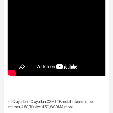
4.5G ayarları,4G ayarları,GSM,LTE,mobil internet,mobil
internet 4.5G,Türkiye 4.5G,WCDMA,mobil