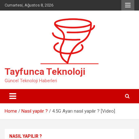
Skip
Cumartesi, Ağustos 8, 2026
to
content
Tayfunca Teknoloji
Güncel Teknoloji Haberleri
Home
Nasıl yapılır ?
4.5G Ayarı nasıl yapılır ? [Video]
NASIL YAPILIR ?