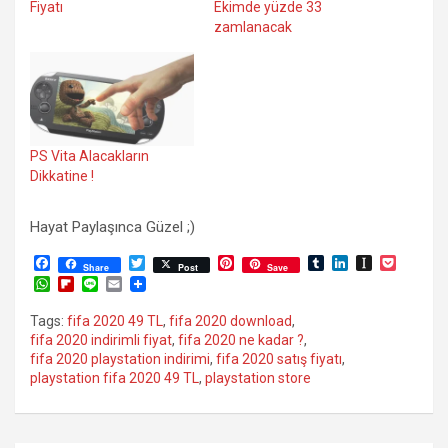
Fiyatı
Ekimde yüzde 33
zamlanacak
PS Vita Alacakların
Dikkatine !
Hayat Paylaşınca Güzel ;)
F
T
P
T
L
I
P
Share
Post
Save
a
w
i
u
i
n
o
W
F
L
E
c
i
n
m
n
s
c
h
l
i
m
e
t
t
b
k
t
k
a
i
n
a
Tags:
fifa 2020 49 TL
,
fifa 2020 download
,
b
t
e
l
e
a
e
t
p
e
i
fifa 2020 indirimli fiyat
,
fifa 2020 ne kadar ?
,
o
e
r
r
d
p
t
s
b
l
o
r
e
I
a
fifa 2020 playstation indirimi
,
fifa 2020 satış fiyatı
,
A
o
k
s
n
p
playstation fifa 2020 49 TL
,
playstation store
p
a
t
e
p
r
r
d