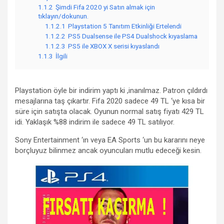
1.1.2
Şimdi Fifa 2020 yi Satın almak için
tıklayın/dokunun.
1.1.2.1
Playstation 5 Tanıtım Etkinliği Ertelendi
1.1.2.2
PS5 Dualsense ile PS4 Dualshock kıyaslama
1.1.2.3
PS5 ile XBOX X serisi kıyaslandı
1.1.3
İlgili
Playstation öyle bir indirim yaptı ki ,inanılmaz. Patron çıldırdı
mesajlarına taş çıkartır. Fifa 2020 sadece 49 TL ‘ye kısa bir
süre için satışta olacak. Oyunun normal satış fiyatı 429 TL
idi. Yaklaşık %88 indirim ile sadece 49 TL satılıyor.
Sony Entertainment ‘ın veya EA Sports ‘un bu kararını neye
borçluyuz bilinmez ancak oyuncuları mutlu edeceği kesin.