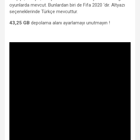
oyunlarda mevcut. Bunlardan biri de Fifa 2020 ‘dir. Altyazı
seçeneklerinde Türkçe mevcuttur.
43,25 GB
depolama alanı ayarlamayı unutmayın !