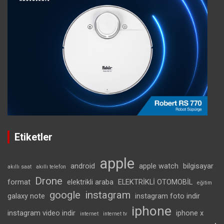
Etiketler
apple
android
apple watch
bilgisayar
akıllı saat
akıllı telefon
Drone
format
elektrikli araba
ELEKTRİKLİ OTOMOBİL
eğitim
google
instagram
galaxy note
instagram foto indir
iphone
instagram video indir
iphone x
internet
internet tv