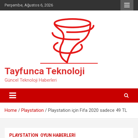
Skip
Perşembe, Ağustos 6, 2026
to
content
Tayfunca Teknoloji
Güncel Teknoloji Haberleri
Home
Playstation
Playstation için Fifa 2020 sadece 49 TL
PLAYSTATION
OYUN HABERLERI