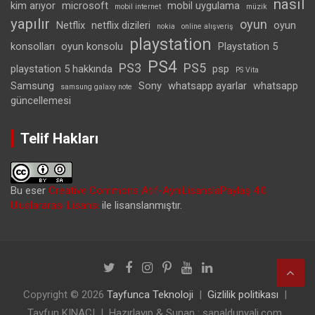
nasıl
kim arıyor
microsoft
mobil uygulama
mobil internet
müzik
yapılır
oyun
Netflix
netflix dizileri
oyun
nokia
online alışveriş
playstation
konsolları
oyun konsolu
Playstation 5
PS4
PS3
PS5
playstation 5 hakkında
psp
PS Vita
Samsung
Sony
whatsapp ayarlar
whatsapp
samsung galaxy note
güncellemesi
Telif Hakları
Bu eser
Creative Commons Atıf-AynıLisanslaPaylaş 4.0
Uluslararası Lisansı
ile lisanslanmıştır.
Copyright © 2026
Tayfunca Teknoloji
Gizlilik politikası
Tayfun KINACI
Hazırlayıp & Sunan : sanaldunyali.com