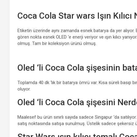
Coca Cola Star wars Işın Kılıcı N
Etiketin üzerinde aynı zamanda esnek batarya da yer alıyor. E
gören nokta esnek OLED ‘e enerji veriyor ve ışın kılıcı yanıyor
olmuş. Tam bir koleksiyon ürünü olmuş.
Oled ‘li Coca Cola şişesinin bat
Toplamda 40 dk ‘lık bir batarya ömrü var. Kısa süreli basıp bı
oluyor.
Oled ‘li Coca Cola şişesini Nerd
Maalesef bu ürün sınırlı sayıda sadece Singapur ‘da satılıyor. 8
satış noktasında satışa sunulmuş. Üstelik sadece şekersiz ü
Star Wars ışın kılıcı temalı Coca