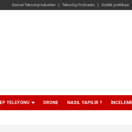
Güncel Teknoloji haberleri
Teknoloji Podcasts
Gizlilik politikası
EP TELEFONU
DRONE
NASIL YAPILIR ?
İNCELEM