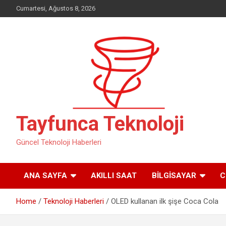
Skip
Cumartesi, Ağustos 8, 2026
to
content
Tayfunca Teknoloji
Güncel Teknoloji Haberleri
ANA SAYFA
AKILLI SAAT
BILGISAYAR
C
Home
Teknoloji Haberleri
OLED kullanan ilk şişe Coca Cola