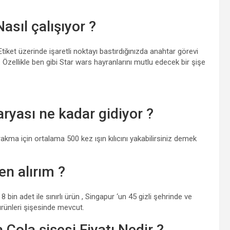
asıl çalışıyor ?
tiket üzerinde işaretli noktayı bastırdığınızda anahtar görevi
. Özellikle ben gibi Star wars hayranlarını mutlu edecek bir şişe
aryası ne kadar gidiyor ?
rakma için ortalama 500 kez ışın kılıcını yakabilirsiniz demek
en alırım ?
 bin adet ile sınırlı ürün , Singapur ‘un 45 gizli şehrinde ve
rünleri şişesinde mevcut.
 Cola şişesi Fiyatı Nedir ?