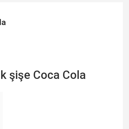
la
lk şişe Coca Cola