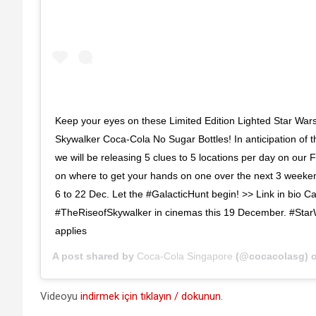
Keep your eyes on these Limited Edition Lighted Star War
Skywalker Coca-Cola No Sugar Bottles! In anticipation of
we will be releasing 5 clues to 5 locations per day on our 
on where to get your hands on one over the next 3 weeken
6 to 22 Dec. Let the #GalacticHunt begin! >> Link in bio C
#TheRiseofSkywalker in cinemas this 19 December. #St
applies
A post shared by
Coca-Cola Singapore
(@cocacolasg) 
Videoyu
indirmek için tıklayın / dokunun.