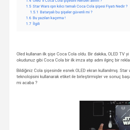
1.4
Oled ‘li Coca Cola şişesini Nerden alırım ?
1.5
Star Wars ışın kılıcı temalı Coca Cola şişesi Fiyatı Nedir ?
1.5.1
Bataryalı bu şişeler güvenli mi ?
1.6
Bu yazıları kaçırma !
1.7
İlgili
Oled kullanan ilk şişe Coca Cola oldu. Bir dakika, OLED TV yi
okudunuz gibi Coca Cola bir ilk imza atıp adını ilginç bir rekla
Bildiğiniz Cola şişesinde esnek OLED ekran kullanılmış. Star w
teknolojisini kullanarak etiket ile birleştirmişler ve sonuç baş
mi acaba ?