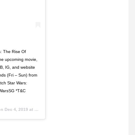
s: The Rise Of
 the upcoming movie,
FB, IG, and website
ds (Fri – Sun) from
atch Star Wars:
arWarsSG *T&C
on
Dec 4, 2019 at 5:00pm PST