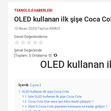
TEKNOLOJI HABERLERI
OLED kullanan ilk şişe Coca Co
10 Nisan 2020
Tayfun KINACI
Genel Değerlendirme
Şimdi Değerlendir
[Toplam:
0
Ortalama:
0
]
OLED kullanan i
İçerik
gizle
1
OLED kullanan ilk şişe Coca Cola
1.1
İşte OLED kullanan ilk şişe Coca Cola
1.2
Coca Cola Star wars Işın Kılıcı Nasıl çalışıyor ?
1.3
Oled ‘li Coca Cola şişesinin bataryası ne kadar gidiyor ?