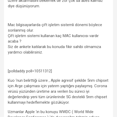
üzere aktarmasını beklemek de zor çok da abes kalmaz
diye düşünüyorum.
Mac bilgisayarlarda çift işletim sistemli dönemi böylece
sonlanmış olur.
Çift işletim sistemi kullanan kaç MAC kullanıcısı vardır
acaba ?
Siz de ankete katılarak bu konuda fikir sahibi olmamıza
yardımcı olabilirsiniz.
[polldaddy poll=10511312]
Kuo ‘nun belirttiği üzere , Apple agresif şekilde 5nm chipset
için Arge çalışması için yatırım yaptığını paylaşmış. Corona
virüsü yüzünden üretime ara verilen bu süreci iyi
değerlendirip yeni tüm ürünlerinde 5G destekli 5nm chipset
kullanmayı hedeflemekte gözüküyor.
Uzmanlar Apple ‘ın bu konuyu WWDC ( World Wide