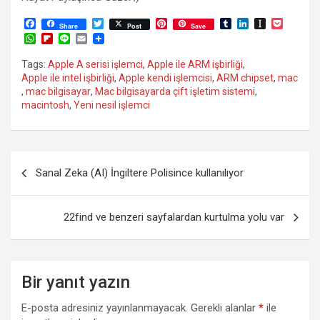
F
T
P
T
L
I
P
Share
Post
Save
a
w
i
u
i
n
o
W
F
L
E
c
i
n
m
n
s
c
h
l
i
m
e
t
t
b
k
t
k
a
i
n
a
Tags:
Apple A serisi işlemci
,
Apple ile ARM işbirliği
,
b
t
e
l
e
a
e
t
p
e
i
Apple ile intel işbirliği
,
Apple kendi işlemcisi
,
ARM chipset
,
mac
o
e
r
r
d
p
t
s
b
l
o
r
e
I
a
,
mac bilgisayar
,
Mac bilgisayarda çift işletim sistemi
,
A
o
k
s
n
p
macintosh
,
Yeni nesil işlemci
p
a
t
e
p
r
r
d
Yazı
Sanal Zeka (AI) İngiltere Polisince kullanılıyor
gezinmesi
22find ve benzeri sayfalardan kurtulma yolu var
Bir yanıt yazın
E-posta adresiniz yayınlanmayacak.
Gerekli alanlar
*
ile