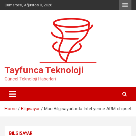
Skip
Cumartesi, Ağustos 8, 2026
to
content
Tayfunca Teknoloji
Güncel Teknoloji Haberleri
Home
Bilgisayar
Mac Bilgisayarlarda Intel yerine ARM chipset
BILGISAYAR