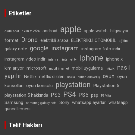
Etiketler
apple
android
apple watch
bilgisayar
akıllı saat
akıllı telefon
Drone
format
elektrikli araba
ELEKTRİKLİ OTOMOBİL
eğitim
google
instagram
galaxy note
instagram foto indir
iphone
instagram video indir
iphone x
internet
internet tv
nasıl
kim arıyor
microsoft
mobil uygulama
mobil internet
müzik
yapılır
oyun
Netflix
netflix dizileri
oyun
nokia
online alışveriş
playstation
konsolları
oyun konsolu
Playstation 5
PS4
PS3
PS5
playstation 5 hakkında
psp
PS Vita
Samsung
Sony
whatsapp ayarlar
whatsapp
samsung galaxy note
güncellemesi
Telif Hakları