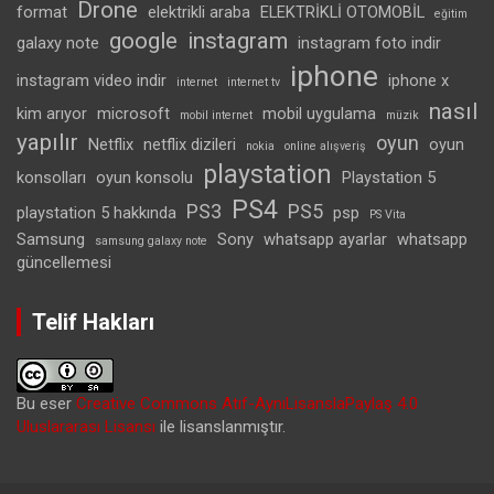
Drone
format
elektrikli araba
ELEKTRİKLİ OTOMOBİL
eğitim
google
instagram
galaxy note
instagram foto indir
iphone
instagram video indir
iphone x
internet
internet tv
nasıl
kim arıyor
microsoft
mobil uygulama
mobil internet
müzik
yapılır
oyun
Netflix
netflix dizileri
oyun
nokia
online alışveriş
playstation
konsolları
oyun konsolu
Playstation 5
PS4
PS3
PS5
playstation 5 hakkında
psp
PS Vita
Samsung
Sony
whatsapp ayarlar
whatsapp
samsung galaxy note
güncellemesi
Telif Hakları
Bu eser
Creative Commons Atıf-AynıLisanslaPaylaş 4.0
Uluslararası Lisansı
ile lisanslanmıştır.