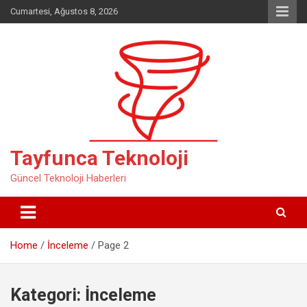
Skip
Cumartesi, Ağustos 8, 2026
to
content
Tayfunca Teknoloji
Güncel Teknoloji Haberleri
Home
İnceleme
Page 2
Kategori:
İnceleme