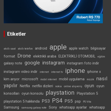
Etiketler
apple
android
apple watch
bilgisayar
akıllı saat
akıllı telefon
Drone
format
elektrikli araba
ELEKTRİKLİ OTOMOBİL
eğitim
google
instagram
galaxy note
instagram foto indir
iphone
instagram video indir
iphone x
internet
internet tv
nasıl
kim arıyor
microsoft
mobil uygulama
mobil internet
müzik
yapılır
oyun
Netflix
netflix dizileri
oyun
nokia
online alışveriş
playstation
konsolları
oyun konsolu
Playstation 5
PS4
PS3
PS5
playstation 5 hakkında
psp
PS Vita
Samsung
Sony
whatsapp ayarlar
whatsapp
samsung galaxy note