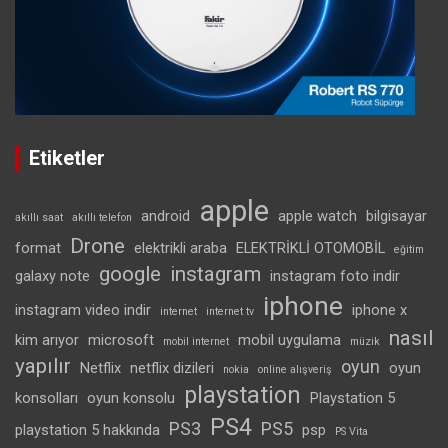
Etiketler
apple
android
apple watch
bilgisayar
akıllı saat
akıllı telefon
Drone
format
elektrikli araba
ELEKTRİKLİ OTOMOBİL
eğitim
google
instagram
galaxy note
instagram foto indir
iphone
instagram video indir
iphone x
internet
internet tv
nasıl
kim arıyor
microsoft
mobil uygulama
mobil internet
müzik
yapılır
oyun
Netflix
netflix dizileri
oyun
nokia
online alışveriş
playstation
konsolları
oyun konsolu
Playstation 5
PS4
PS3
PS5
playstation 5 hakkında
psp
PS Vita