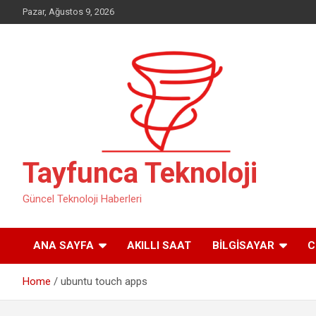
Skip
Pazar, Ağustos 9, 2026
to
content
Tayfunca Teknoloji
Güncel Teknoloji Haberleri
ANA SAYFA
AKILLI SAAT
BILGISAYAR
C
Home
ubuntu touch apps