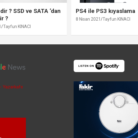
ir ? SSD ve SATA ‘dan
PS4 ile PS3 kıyaslama
ir ?
8 Nisan 2021
Tayfun KINACI
1
Tayfun KINACI