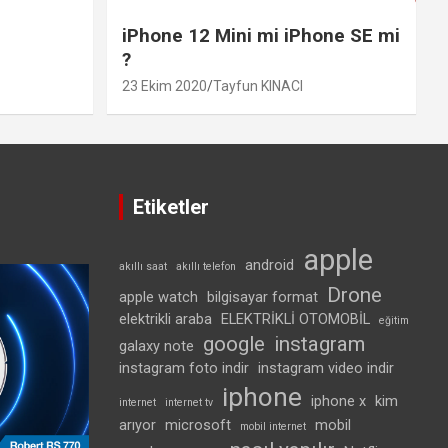
iPhone 12 Mini mi iPhone SE mi
?
23 Ekim 2020
Tayfun KINACI
Etiketler
apple
android
akıllı saat
akıllı telefon
Drone
apple watch
bilgisayar format
elektrikli araba
ELEKTRİKLİ OTOMOBİL
eğitim
google
instagram
galaxy note
instagram foto indir
instagram video indir
iphone
iphone x
kim
internet
internet tv
arıyor
microsoft
mobil
mobil internet