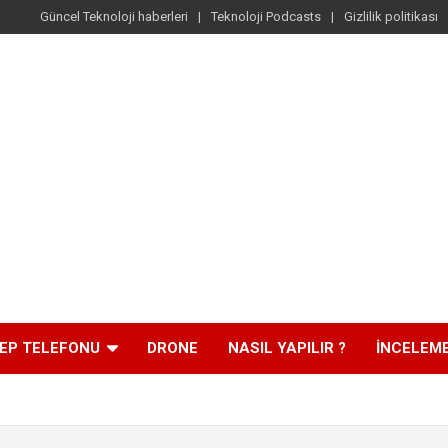
Güncel Teknoloji haberleri
Teknoloji Podcasts
Gizlilik politikası
EP TELEFONU
DRONE
NASIL YAPILIR ?
İNCELEM