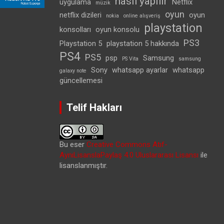
nasıl yapılır
uygulama
Netflix
müzik
oyun
netflix dizileri
oyun
nokia
online alışveriş
playstation
konsolları
oyun konsolu
PS3
Playstation 5
playstation 5 hakkında
PS4
PS5
psp
Samsung
PS Vita
samsung
Sony
whatsapp ayarlar
whatsapp
galaxy note
güncellemesi
Telif Hakları
Bu eser
Creative Commons Atıf-
AynıLisanslaPaylaş 4.0 Uluslararası Lisansı
ile
lisanslanmıştır.