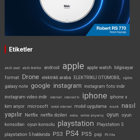
Etiketler
apple
android
apple watch
bilgisayar
akıllı saat
akıllı telefon
Drone
format
elektrikli araba
ELEKTRİKLİ OTOMOBİL
eğitim
google
instagram
galaxy note
instagram foto indir
iphone
instagram video indir
iphone x
internet
internet tv
nasıl
kim arıyor
microsoft
mobil uygulama
mobil internet
müzik
yapılır
oyun
Netflix
netflix dizileri
oyun
nokia
online alışveriş
playstation
konsolları
oyun konsolu
Playstation 5
PS4
PS3
PS5
playstation 5 hakkında
psp
PS Vita