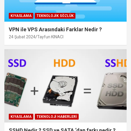
KIYASLAMA
TEKNOLOJIK SÖZLÜK
VPN ile VPS Arasındaki Farklar Nedir ?
24 Şubat 2024
Tayfun KINACI
KIYASLAMA
TEKNOLOJI HABERLERI
SSHD Nedir ? SSD ve SATA ‘dan farkı nedir ?