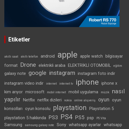
Etiketler
apple
android
apple watch
bilgisayar
akıllı saat
akıllı telefon
Drone
format
elektrikli araba
ELEKTRİKLİ OTOMOBİL
eğitim
google
instagram
galaxy note
instagram foto indir
iphone
instagram video indir
iphone x
internet
internet tv
nasıl
kim arıyor
microsoft
mobil uygulama
mobil internet
müzik
yapılır
oyun
Netflix
netflix dizileri
oyun
nokia
online alışveriş
playstation
konsolları
oyun konsolu
Playstation 5
PS4
PS3
PS5
playstation 5 hakkında
psp
PS Vita
Samsung
Sony
whatsapp ayarlar
whatsapp
samsung galaxy note