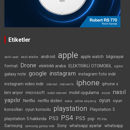
Etiketler
apple
android
apple watch
bilgisayar
akıllı saat
akıllı telefon
Drone
format
elektrikli araba
ELEKTRİKLİ OTOMOBİL
eğitim
google
instagram
galaxy note
instagram foto indir
iphone
instagram video indir
iphone x
internet
internet tv
nasıl
kim arıyor
microsoft
mobil uygulama
mobil internet
müzik
yapılır
oyun
Netflix
netflix dizileri
oyun
nokia
online alışveriş
playstation
konsolları
oyun konsolu
Playstation 5
PS4
PS3
PS5
playstation 5 hakkında
psp
PS Vita
Samsung
Sony
whatsapp ayarlar
whatsapp
samsung galaxy note