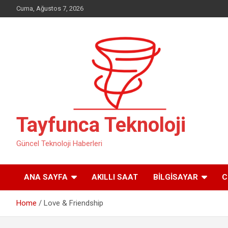
Skip
Cuma, Ağustos 7, 2026
to
content
Tayfunca Teknoloji
Güncel Teknoloji Haberleri
ANA SAYFA
AKILLI SAAT
BILGISAYAR
C
Home
Love & Friendship