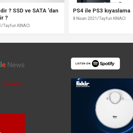
ir ? SSD ve SATA ‘dan
PS4 ile PS3 kıyaslama
ir ?
8 Nisan 2021
Tayfun KINACI
1
Tayfun KINACI