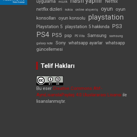
nasıl yapılır
uygulama
Netflix
müzik
oyun
netflix dizileri
oyun
nokia
online alışveriş
playstation
konsolları
oyun konsolu
PS3
Playstation 5
playstation 5 hakkında
PS4
PS5
psp
Samsung
PS Vita
samsung
Sony
whatsapp ayarlar
whatsapp
galaxy note
güncellemesi
Telif Hakları
Bu eser
Creative Commons Atıf-
AynıLisanslaPaylaş 4.0 Uluslararası Lisansı
ile
lisanslanmıştır.