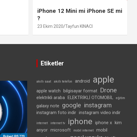
iPhone 12 Mini mi iPhone SE mi
?
23 Ekim 2020
Tayfun KINACI
Etiketler
apple
android
akıllı saat
akıllı telefon
Drone
apple watch
bilgisayar format
elektrikli araba
ELEKTRİKLİ OTOMOBİL
eğitim
google
instagram
galaxy note
instagram foto indir
instagram video indir
iphone
iphone x
kim
internet
internet tv
arıyor
microsoft
mobil
mobil internet