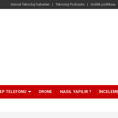
Güncel Teknoloji haberleri
Teknoloji Podcasts
Gizlilik politikası
EP TELEFONU
DRONE
NASIL YAPILIR ?
İNCELEM