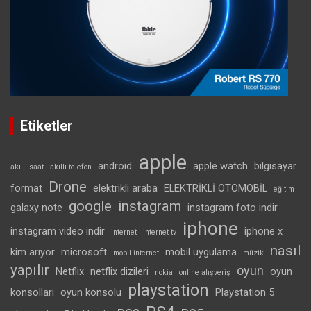
Etiketler
apple
android
apple watch
bilgisayar
akıllı saat
akıllı telefon
Drone
format
elektrikli araba
ELEKTRİKLİ OTOMOBİL
eğitim
google
instagram
galaxy note
instagram foto indir
iphone
instagram video indir
iphone x
internet
internet tv
nasıl
kim arıyor
microsoft
mobil uygulama
mobil internet
müzik
yapılır
oyun
Netflix
netflix dizileri
oyun
nokia
online alışveriş
playstation
konsolları
oyun konsolu
Playstation 5