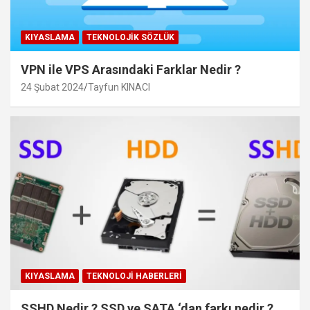
KIYASLAMA
TEKNOLOJIK SÖZLÜK
VPN ile VPS Arasındaki Farklar Nedir ?
24 Şubat 2024
Tayfun KINACI
KIYASLAMA
TEKNOLOJI HABERLERI
SSHD Nedir ? SSD ve SATA ‘dan farkı nedir ?