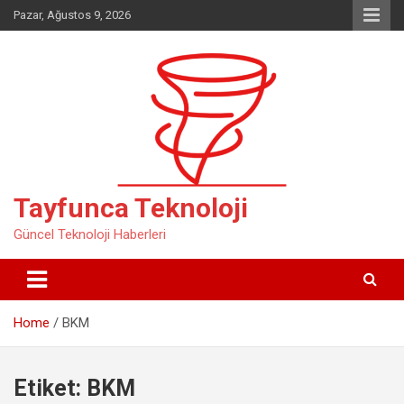
Skip
Pazar, Ağustos 9, 2026
to
content
Tayfunca Teknoloji
Güncel Teknoloji Haberleri
Home
BKM
Etiket:
BKM