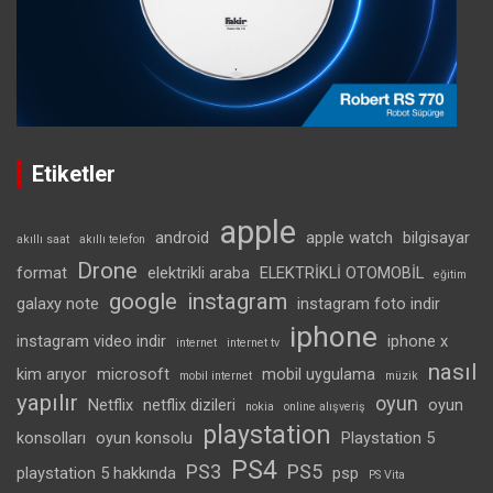
Etiketler
apple
android
apple watch
bilgisayar
akıllı saat
akıllı telefon
Drone
format
elektrikli araba
ELEKTRİKLİ OTOMOBİL
eğitim
google
instagram
galaxy note
instagram foto indir
iphone
instagram video indir
iphone x
internet
internet tv
nasıl
kim arıyor
microsoft
mobil uygulama
mobil internet
müzik
yapılır
oyun
Netflix
netflix dizileri
oyun
nokia
online alışveriş
playstation
konsolları
oyun konsolu
Playstation 5
PS4
PS3
PS5
playstation 5 hakkında
psp
PS Vita