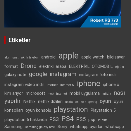
Etiketler
apple
android
apple watch
bilgisayar
akıllı saat
akıllı telefon
Drone
format
elektrikli araba
ELEKTRİKLİ OTOMOBİL
eğitim
google
instagram
galaxy note
instagram foto indir
iphone
instagram video indir
iphone x
internet
internet tv
nasıl
kim arıyor
microsoft
mobil uygulama
mobil internet
müzik
yapılır
oyun
Netflix
netflix dizileri
oyun
nokia
online alışveriş
playstation
konsolları
oyun konsolu
Playstation 5
PS4
PS3
PS5
playstation 5 hakkında
psp
PS Vita
Samsung
Sony
whatsapp ayarlar
whatsapp
samsung galaxy note