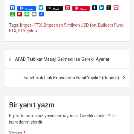
F
T
P
T
L
I
P
Share
Post
Save
a
w
i
u
i
n
o
W
F
L
E
c
i
n
m
n
s
c
h
l
i
m
e
t
t
b
k
t
k
a
i
n
a
Tags:
bitget - FTX
,
Bitget den 5 milyon USD fon
,
Builders Fund
,
b
t
e
l
e
a
e
t
p
e
i
FTX
,
FTX çöktü
o
e
r
r
d
p
t
s
b
l
o
r
e
I
a
A
o
k
s
n
p
p
a
t
e
p
r
r
d
Yazı
AFAD Tatbikat Mesaji Gelmedi ise Gerekli Ayarlar
gezinmesi
Facebook Link Kopyalama Nasıl Yapılır? (Resimli)
Bir yanıt yazın
E-posta adresiniz yayınlanmayacak.
Gerekli alanlar
*
ile
işaretlenmişlerdir
Yorum
*