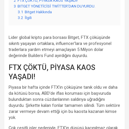
2
FTX ÇÖKTÜ, PİYASA KAOS YAŞADI!
3
BITGET YÖNETİCİSİ TWİTTER’DAN DUYURDU.
3.1
Bitget Hakkında
3.2
İlgili
Lider global kripto para borsası Bitget, FTX çöküşünde
sıkıntı yaşayan ortaklara, influencer’lara ve profesyonel
traderlara yardım etmeyi amaçlayan 5 Milyon dolar
değerinde Builders Fund ayırdığını duyurdu.
FTX ÇÖKTÜ, PİYASA KAOS
YAŞADI!
Piyasa bir hafta içinde FTX’in çöküşüne tanık oldu ve daha
da kötüsü borsa, ABD’de iflas koruması için başvuruda
bulunduktan sonra cüzdanlarının saldırıya uğradığını
duyurdu. Şirkette kalan fonlar tamamen silindi. Tüm sektöre
zarar vermeye devam ettiği için bu kaosta kazanan kimse
yok.
Çok çeşitli işler nedeniyle, FTX’in düşüşü kaçınılmaz olarak