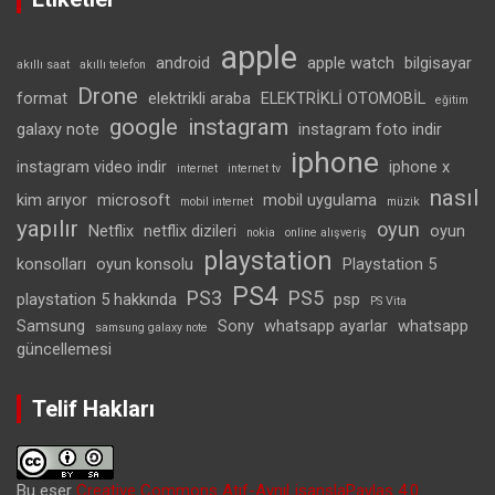
apple
android
apple watch
bilgisayar
akıllı saat
akıllı telefon
Drone
format
elektrikli araba
ELEKTRİKLİ OTOMOBİL
eğitim
google
instagram
galaxy note
instagram foto indir
iphone
instagram video indir
iphone x
internet
internet tv
nasıl
kim arıyor
microsoft
mobil uygulama
mobil internet
müzik
yapılır
oyun
Netflix
netflix dizileri
oyun
nokia
online alışveriş
playstation
konsolları
oyun konsolu
Playstation 5
PS4
PS3
PS5
playstation 5 hakkında
psp
PS Vita
Samsung
Sony
whatsapp ayarlar
whatsapp
samsung galaxy note
güncellemesi
Telif Hakları
Bu eser
Creative Commons Atıf-AynıLisanslaPaylaş 4.0