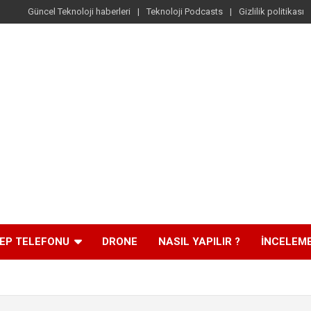
Güncel Teknoloji haberleri
Teknoloji Podcasts
Gizlilik politikası
EP TELEFONU
DRONE
NASIL YAPILIR ?
İNCELEM