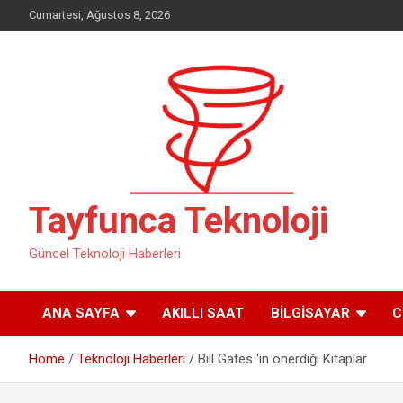
Skip
Cumartesi, Ağustos 8, 2026
to
content
Tayfunca Teknoloji
Güncel Teknoloji Haberleri
ANA SAYFA
AKILLI SAAT
BILGISAYAR
C
Home
Teknoloji Haberleri
Bill Gates ‘in önerdiği Kitaplar