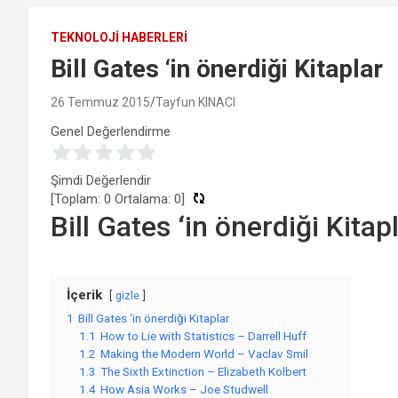
TEKNOLOJI HABERLERI
Bill Gates ‘in önerdiği Kitaplar
26 Temmuz 2015
Tayfun KINACI
Genel Değerlendirme
Şimdi Değerlendir
[Toplam:
0
Ortalama:
0
]
Bill Gates ‘in önerdiği Kitap
İçerik
gizle
1
Bill Gates ‘in önerdiği Kitaplar
1.1
How to Lie with Statistics – Darrell Huff
1.2
Making the Modern World – Vaclav Smil
1.3
The Sixth Extinction – Elizabeth Kolbert
1.4
How Asia Works – Joe Studwell