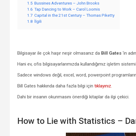
1.5
Bussines Adventures – John Brooks
1.6
Tap Dancing to Work – Carol Loomis
1.7
Capital in the 21st Century – Thomas Piketty
1.8
İlgili
Bilgisayar ile çok haşır neşir olmasanız da
Bill Gates
‘in adı
Hani ev, ofis bilgisayarlarımızda kullandığımız işletim sist
Sadece windows değil, excel, word, powerpoint programlarını y
Bill Gates hakkında daha fazla bilgi için
tıklayınız.
Dahi bir insanın okunmasını önerdiği kitaplar da ilgi çekici.
How to Lie with Statistics – Da