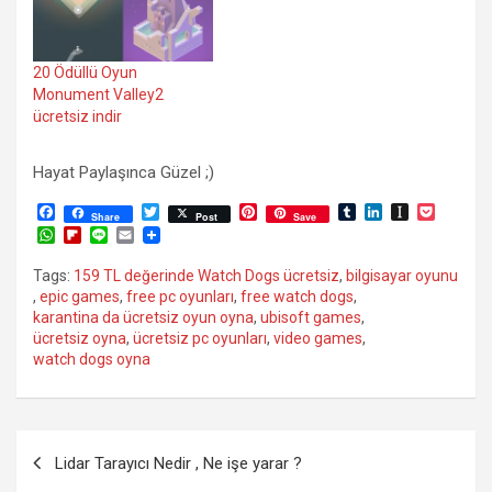
20 Ödüllü Oyun
Monument Valley2
ücretsiz indir
Hayat Paylaşınca Güzel ;)
F
T
P
T
L
I
P
Share
Post
Save
a
w
i
u
i
n
o
W
F
L
E
c
i
n
m
n
s
c
h
l
i
m
e
t
t
b
k
t
k
a
i
n
a
Tags:
159 TL değerinde Watch Dogs ücretsiz
,
bilgisayar oyunu
b
t
e
l
e
a
e
t
p
e
i
,
epic games
,
free pc oyunları
,
free watch dogs
,
o
e
r
r
d
p
t
s
b
l
o
r
e
I
a
karantina da ücretsiz oyun oyna
,
ubisoft games
,
A
o
k
s
n
p
ücretsiz oyna
,
ücretsiz pc oyunları
,
video games
,
p
a
t
e
p
r
watch dogs oyna
r
d
Yazı
Lidar Tarayıcı Nedir , Ne işe yarar ?
gezinmesi