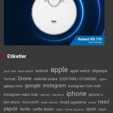
Etiketler
apple
android
apple watch
bilgisayar
akıllı saat
akıllı telefon
Drone
format
elektrikli araba
ELEKTRİKLİ OTOMOBİL
eğitim
google
instagram
galaxy note
instagram foto indir
iphone
instagram video indir
iphone x
internet
internet tv
nasıl
kim arıyor
microsoft
mobil uygulama
mobil internet
müzik
yapılır
oyun
Netflix
netflix dizileri
oyun
nokia
online alışveriş