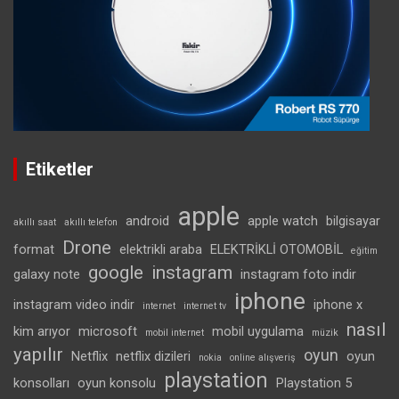
Etiketler
apple
android
apple watch
bilgisayar
akıllı saat
akıllı telefon
Drone
format
elektrikli araba
ELEKTRİKLİ OTOMOBİL
eğitim
google
instagram
galaxy note
instagram foto indir
iphone
instagram video indir
iphone x
internet
internet tv
nasıl
kim arıyor
microsoft
mobil uygulama
mobil internet
müzik
yapılır
oyun
Netflix
netflix dizileri
oyun
nokia
online alışveriş
playstation
konsolları
oyun konsolu
Playstation 5