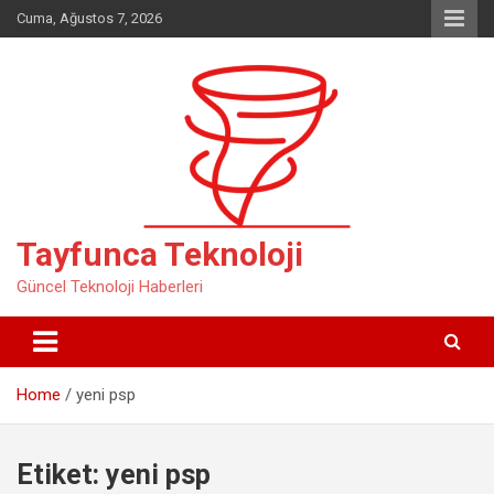
Skip
Cuma, Ağustos 7, 2026
to
content
Tayfunca Teknoloji
Güncel Teknoloji Haberleri
Home
yeni psp
Etiket:
yeni psp