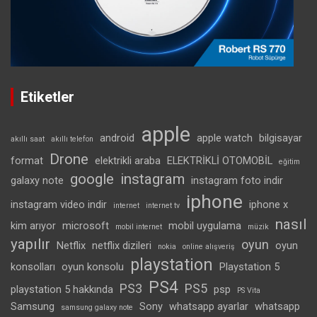
Etiketler
apple
android
apple watch
bilgisayar
akıllı saat
akıllı telefon
Drone
format
elektrikli araba
ELEKTRİKLİ OTOMOBİL
eğitim
google
instagram
galaxy note
instagram foto indir
iphone
instagram video indir
iphone x
internet
internet tv
nasıl
kim arıyor
microsoft
mobil uygulama
mobil internet
müzik
yapılır
oyun
Netflix
netflix dizileri
oyun
nokia
online alışveriş
playstation
konsolları
oyun konsolu
Playstation 5
PS4
PS3
PS5
playstation 5 hakkında
psp
PS Vita
Samsung
Sony
whatsapp ayarlar
whatsapp
samsung galaxy note