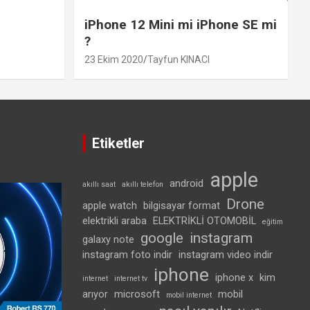
iPhone 12 Mini mi iPhone SE mi
?
23 Ekim 2020
Tayfun KINACI
Etiketler
apple
android
akıllı saat
akıllı telefon
Drone
apple watch
bilgisayar format
elektrikli araba
ELEKTRİKLİ OTOMOBİL
eğitim
google
instagram
galaxy note
instagram foto indir
instagram video indir
iphone
iphone x
kim
internet
internet tv
arıyor
microsoft
mobil
mobil internet