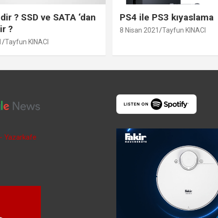
ir ? SSD ve SATA ‘dan
PS4 ile PS3 kıyaslama
ir ?
8 Nisan 2021
Tayfun KINACI
1
Tayfun KINACI