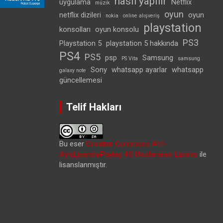
nasıl yapılır
uygulama
Netflix
müzik
oyun
netflix dizileri
oyun
nokia
online alışveriş
playstation
konsolları
oyun konsolu
PS3
Playstation 5
playstation 5 hakkında
PS4
PS5
psp
Samsung
PS Vita
samsung
Sony
whatsapp ayarlar
whatsapp
galaxy note
güncellemesi
Telif Hakları
Bu eser
Creative Commons Atıf-
AynıLisanslaPaylaş 4.0 Uluslararası Lisansı
ile
lisanslanmıştır.