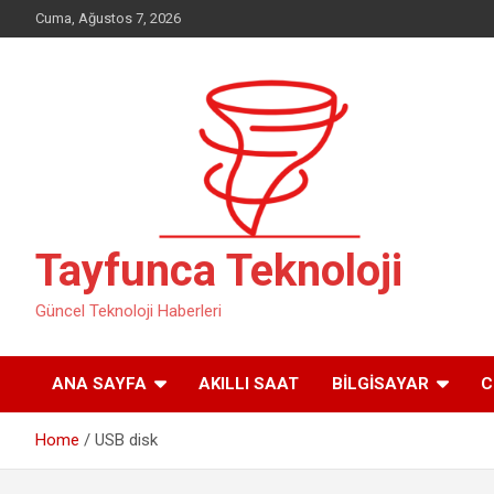
Skip
Cuma, Ağustos 7, 2026
to
content
Tayfunca Teknoloji
Güncel Teknoloji Haberleri
ANA SAYFA
AKILLI SAAT
BILGISAYAR
C
Home
USB disk