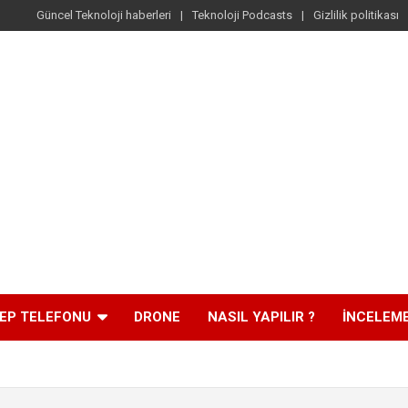
Güncel Teknoloji haberleri
Teknoloji Podcasts
Gizlilik politikası
EP TELEFONU
DRONE
NASIL YAPILIR ?
İNCELEM