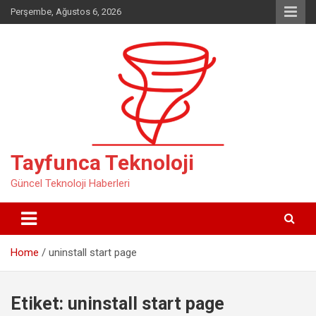
Skip
Perşembe, Ağustos 6, 2026
to
content
Tayfunca Teknoloji
Güncel Teknoloji Haberleri
Home
uninstall start page
Etiket:
uninstall start page