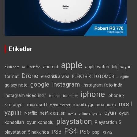
Etiketler
apple
android
apple watch
bilgisayar
akıllı saat
akıllı telefon
Drone
format
elektrikli araba
ELEKTRİKLİ OTOMOBİL
eğitim
google
instagram
galaxy note
instagram foto indir
iphone
instagram video indir
iphone x
internet
internet tv
nasıl
kim arıyor
microsoft
mobil uygulama
mobil internet
müzik
yapılır
oyun
Netflix
netflix dizileri
oyun
nokia
online alışveriş
playstation
konsolları
oyun konsolu
Playstation 5
PS4
PS3
PS5
playstation 5 hakkında
psp
PS Vita