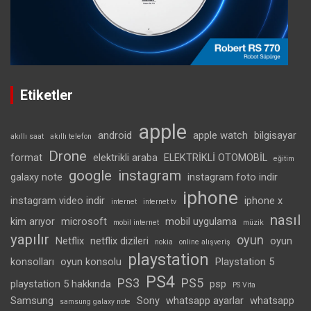
Etiketler
apple
android
apple watch
bilgisayar
akıllı saat
akıllı telefon
Drone
format
elektrikli araba
ELEKTRİKLİ OTOMOBİL
eğitim
google
instagram
galaxy note
instagram foto indir
iphone
instagram video indir
iphone x
internet
internet tv
nasıl
kim arıyor
microsoft
mobil uygulama
mobil internet
müzik
yapılır
oyun
Netflix
netflix dizileri
oyun
nokia
online alışveriş
playstation
konsolları
oyun konsolu
Playstation 5
PS4
PS3
PS5
playstation 5 hakkında
psp
PS Vita
Samsung
Sony
whatsapp ayarlar
whatsapp
samsung galaxy note