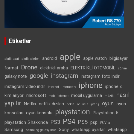
Etiketler
apple
android
apple watch
bilgisayar
akıllı saat
akıllı telefon
Drone
format
elektrikli araba
ELEKTRİKLİ OTOMOBİL
eğitim
google
instagram
galaxy note
instagram foto indir
iphone
instagram video indir
iphone x
internet
internet tv
nasıl
kim arıyor
microsoft
mobil uygulama
mobil internet
müzik
yapılır
oyun
Netflix
netflix dizileri
oyun
nokia
online alışveriş
playstation
konsolları
oyun konsolu
Playstation 5
PS4
PS3
PS5
playstation 5 hakkında
psp
PS Vita
Samsung
Sony
whatsapp ayarlar
whatsapp
samsung galaxy note