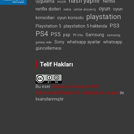
nasıl yapılır
uygulama
Netflix
müzik
oyun
netflix dizileri
oyun
nokia
online alışveriş
playstation
konsolları
oyun konsolu
PS3
Playstation 5
playstation 5 hakkında
PS4
PS5
psp
Samsung
PS Vita
samsung
Sony
whatsapp ayarlar
whatsapp
galaxy note
güncellemesi
Telif Hakları
Bu eser
Creative Commons Atıf-
AynıLisanslaPaylaş 4.0 Uluslararası Lisansı
ile
lisanslanmıştır.