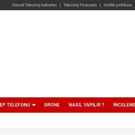
Güncel Teknoloji haberleri
Teknoloji Podcasts
Gizlilik politikası
EP TELEFONU
DRONE
NASIL YAPILIR ?
İNCELEM