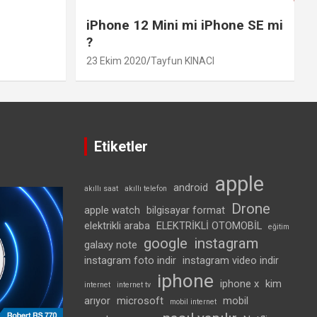
iPhone 12 Mini mi iPhone SE mi
?
23 Ekim 2020
Tayfun KINACI
Etiketler
apple
android
akıllı saat
akıllı telefon
Drone
apple watch
bilgisayar format
elektrikli araba
ELEKTRİKLİ OTOMOBİL
eğitim
google
instagram
galaxy note
instagram foto indir
instagram video indir
iphone
iphone x
kim
internet
internet tv
arıyor
microsoft
mobil
mobil internet