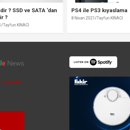
ir ? SSD ve SATA ‘dan
PS4 ile PS3 kıyaslama
ir ?
8 Nisan 2021
Tayfun KINACI
1
Tayfun KINACI