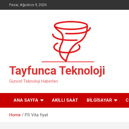
Skip
Pazar, Ağustos 9, 2026
to
content
Tayfunca Teknoloji
Güncel Teknoloji Haberleri
ANA SAYFA
AKILLI SAAT
BILGISAYAR
C
Home
PS Vita fiyat