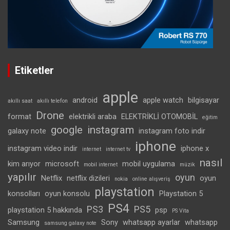
Etiketler
apple
android
apple watch
bilgisayar
akıllı saat
akıllı telefon
Drone
format
elektrikli araba
ELEKTRİKLİ OTOMOBİL
eğitim
google
instagram
galaxy note
instagram foto indir
iphone
instagram video indir
iphone x
internet
internet tv
nasıl
kim arıyor
microsoft
mobil uygulama
mobil internet
müzik
yapılır
oyun
Netflix
netflix dizileri
oyun
nokia
online alışveriş
playstation
konsolları
oyun konsolu
Playstation 5
PS4
PS3
PS5
playstation 5 hakkında
psp
PS Vita
Samsung
Sony
whatsapp ayarlar
whatsapp
samsung galaxy note