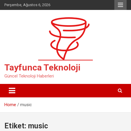
Skip
Perşembe, Ağustos 6, 2026
to
content
Tayfunca Teknoloji
Güncel Teknoloji Haberleri
Home
music
Etiket:
music