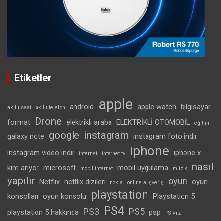
Etiketler
apple
android
apple watch
bilgisayar
akıllı saat
akıllı telefon
Drone
format
elektrikli araba
ELEKTRİKLİ OTOMOBİL
eğitim
google
instagram
galaxy note
instagram foto indir
iphone
instagram video indir
iphone x
internet
internet tv
nasıl
kim arıyor
microsoft
mobil uygulama
mobil internet
müzik
yapılır
oyun
Netflix
netflix dizileri
oyun
nokia
online alışveriş
playstation
konsolları
oyun konsolu
Playstation 5
PS4
PS3
PS5
playstation 5 hakkında
psp
PS Vita