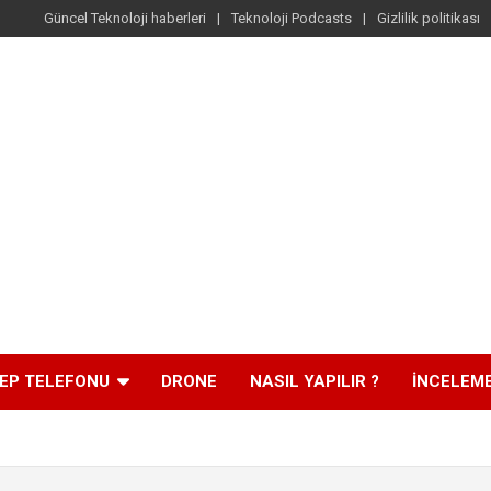
Güncel Teknoloji haberleri
Teknoloji Podcasts
Gizlilik politikası
EP TELEFONU
DRONE
NASIL YAPILIR ?
İNCELEM