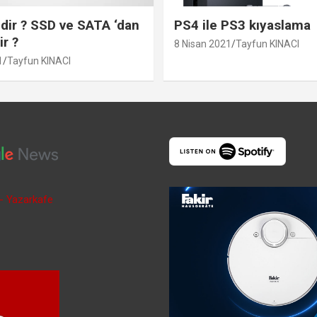
ir ? SSD ve SATA ‘dan
PS4 ile PS3 kıyaslama
ir ?
8 Nisan 2021
Tayfun KINACI
1
Tayfun KINACI