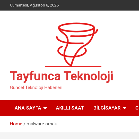
Skip
Cumartesi, Ağustos 8, 2026
to
content
Tayfunca Teknoloji
Güncel Teknoloji Haberleri
ANA SAYFA
AKILLI SAAT
BILGISAYAR
C
Home
malware örnek