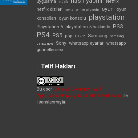
nasıl yapılır
uygulama
Netflix
müzik
oyun
netflix dizileri
oyun
nokia
online alışveriş
playstation
konsolları
oyun konsolu
PS3
Playstation 5
playstation 5 hakkında
PS4
PS5
psp
Samsung
PS Vita
samsung
Sony
whatsapp ayarlar
whatsapp
galaxy note
güncellemesi
Telif Hakları
Bu eser
Creative Commons Atıf-
AynıLisanslaPaylaş 4.0 Uluslararası Lisansı
ile
lisanslanmıştır.