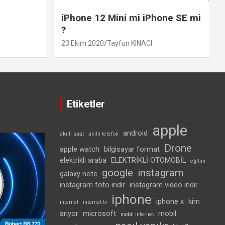
iPhone 12 Mini mi iPhone SE mi
?
23 Ekim 2020
Tayfun KINACI
Etiketler
apple
android
akıllı saat
akıllı telefon
Drone
apple watch
bilgisayar format
elektrikli araba
ELEKTRİKLİ OTOMOBİL
eğitim
google
instagram
galaxy note
instagram foto indir
instagram video indir
iphone
iphone x
kim
internet
internet tv
arıyor
microsoft
mobil
mobil internet