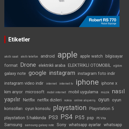
Etiketler
apple
android
apple watch
bilgisayar
akıllı saat
akıllı telefon
Drone
format
elektrikli araba
ELEKTRİKLİ OTOMOBİL
eğitim
google
instagram
galaxy note
instagram foto indir
iphone
instagram video indir
iphone x
internet
internet tv
nasıl
kim arıyor
microsoft
mobil uygulama
mobil internet
müzik
yapılır
oyun
Netflix
netflix dizileri
oyun
nokia
online alışveriş
playstation
konsolları
oyun konsolu
Playstation 5
PS4
PS3
PS5
playstation 5 hakkında
psp
PS Vita
Samsung
Sony
whatsapp ayarlar
whatsapp
samsung galaxy note