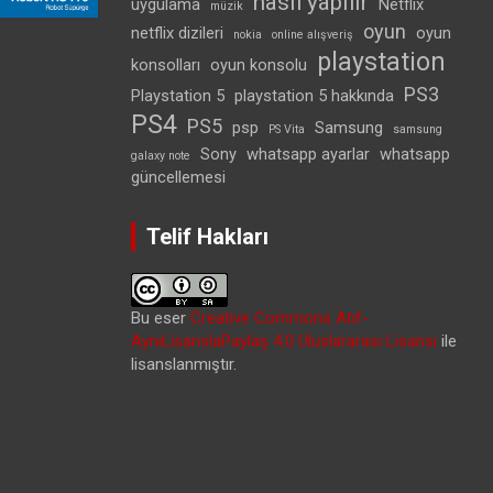
nasıl yapılır
uygulama
Netflix
müzik
oyun
netflix dizileri
oyun
nokia
online alışveriş
playstation
konsolları
oyun konsolu
PS3
Playstation 5
playstation 5 hakkında
PS4
PS5
psp
Samsung
PS Vita
samsung
Sony
whatsapp ayarlar
whatsapp
galaxy note
güncellemesi
Telif Hakları
Bu eser
Creative Commons Atıf-
AynıLisanslaPaylaş 4.0 Uluslararası Lisansı
ile
lisanslanmıştır.