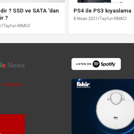
ir ? SSD ve SATA ‘dan
PS4 ile PS3 kıyaslama
ir ?
8 Nisan 2021
Tayfun KINACI
1
Tayfun KINACI