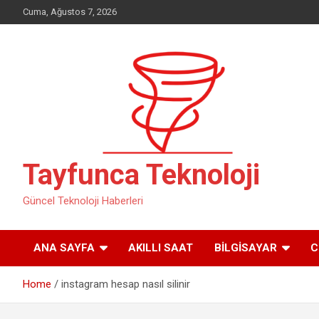
Skip
Cuma, Ağustos 7, 2026
to
content
Tayfunca Teknoloji
Güncel Teknoloji Haberleri
ANA SAYFA
AKILLI SAAT
BILGISAYAR
C
Home
instagram hesap nasıl silinir