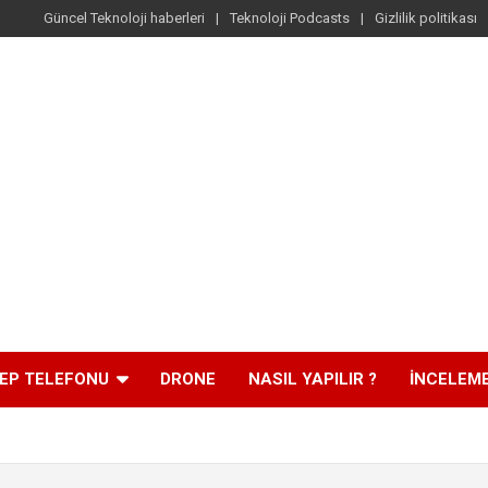
Güncel Teknoloji haberleri
Teknoloji Podcasts
Gizlilik politikası
EP TELEFONU
DRONE
NASIL YAPILIR ?
İNCELEM