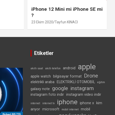
iPhone 12 Mini mi iPhone SE mi
?
23 Ekim 2020
Tayfun KINACI
Etiketler
apple
android
akıllı saat
akıllı telefon
Drone
apple watch
bilgisayar format
elektrikli araba
ELEKTRİKLİ OTOMOBİL
eğitim
google
instagram
galaxy note
instagram foto indir
instagram video indir
iphone
iphone x
kim
internet
internet tv
arıyor
microsoft
mobil
mobil internet