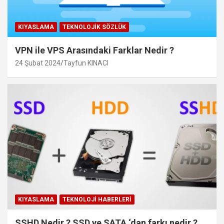
KIYASLAMA
TEKNOLOJIK SÖZLÜK
VPN ile VPS Arasındaki Farklar Nedir ?
24 Şubat 2024
Tayfun KINACI
KIYASLAMA
TEKNOLOJI HABERLERI
SSHD Nedir ? SSD ve SATA ‘dan farkı nedir ?