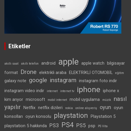
Etiketler
apple
android
apple watch
bilgisayar
akıllı saat
akıllı telefon
Drone
format
elektrikli araba
ELEKTRİKLİ OTOMOBİL
eğitim
google
instagram
galaxy note
instagram foto indir
iphone
instagram video indir
iphone x
internet
internet tv
nasıl
kim arıyor
microsoft
mobil uygulama
mobil internet
müzik
yapılır
oyun
Netflix
netflix dizileri
oyun
nokia
online alışveriş
playstation
konsolları
oyun konsolu
Playstation 5
PS4
PS3
PS5
playstation 5 hakkında
psp
PS Vita