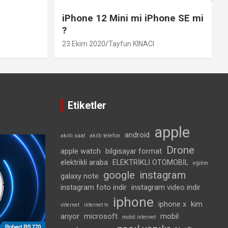
iPhone 12 Mini mi iPhone SE mi
?
23 Ekim 2020
Tayfun KINACI
Etiketler
apple
android
akıllı saat
akıllı telefon
Drone
apple watch
bilgisayar format
elektrikli araba
ELEKTRİKLİ OTOMOBİL
eğitim
google
instagram
galaxy note
instagram foto indir
instagram video indir
iphone
iphone x
kim
internet
internet tv
arıyor
microsoft
mobil
mobil internet