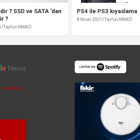
ir ? SSD ve SATA ‘dan
PS4 ile PS3 kıyaslama
ir ?
8 Nisan 2021
Tayfun KINACI
1
Tayfun KINACI