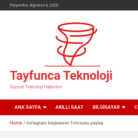
Skip
Perşembe, Ağustos 6, 2026
to
content
Tayfunca Teknoloji
Güncel Teknoloji Haberleri
ANA SAYFA
AKILLI SAAT
BILGISAYAR
C
Home
instagram başkasının fotosunu paylaş