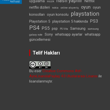
nasıl yapılır
uygulama
Netflix
müzik
oyun
netflix dizileri
oyun
nokia
online alışveriş
playstation
konsolları
oyun konsolu
PS3
Playstation 5
playstation 5 hakkında
PS4
PS5
psp
Samsung
PS Vita
samsung
Sony
whatsapp ayarlar
whatsapp
galaxy note
güncellemesi
Telif Hakları
Bu eser
Creative Commons Atıf-
AynıLisanslaPaylaş 4.0 Uluslararası Lisansı
ile
lisanslanmıştır.