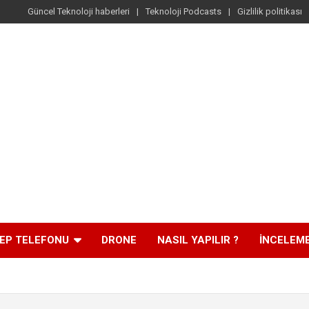
Güncel Teknoloji haberleri
Teknoloji Podcasts
Gizlilik politikası
EP TELEFONU
DRONE
NASIL YAPILIR ?
İNCELEM