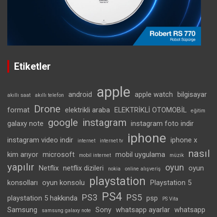
Etiketler
apple
android
apple watch
bilgisayar
akıllı saat
akıllı telefon
Drone
format
elektrikli araba
ELEKTRİKLİ OTOMOBİL
eğitim
google
instagram
galaxy note
instagram foto indir
iphone
instagram video indir
iphone x
internet
internet tv
nasıl
kim arıyor
microsoft
mobil uygulama
mobil internet
müzik
yapılır
oyun
Netflix
netflix dizileri
oyun
nokia
online alışveriş
playstation
konsolları
oyun konsolu
Playstation 5
PS4
PS3
PS5
playstation 5 hakkında
psp
PS Vita
Samsung
Sony
whatsapp ayarlar
whatsapp
samsung galaxy note