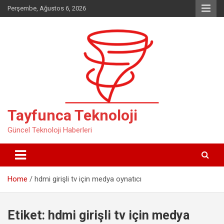
Skip
Perşembe, Ağustos 6, 2026
to
content
Tayfunca Teknoloji
Güncel Teknoloji Haberleri
Home
hdmi girişli tv için medya oynatıcı
Etiket:
hdmi girişli tv için medya