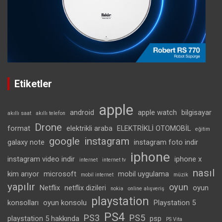
Etiketler
apple
android
apple watch
bilgisayar
akıllı saat
akıllı telefon
Drone
format
elektrikli araba
ELEKTRİKLİ OTOMOBİL
eğitim
google
instagram
galaxy note
instagram foto indir
iphone
instagram video indir
iphone x
internet
internet tv
nasıl
kim arıyor
microsoft
mobil uygulama
mobil internet
müzik
yapılır
oyun
Netflix
netflix dizileri
oyun
nokia
online alışveriş
playstation
konsolları
oyun konsolu
Playstation 5
PS4
PS3
PS5
playstation 5 hakkında
psp
PS Vita