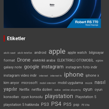
Etiketler
apple
android
apple watch
bilgisayar
akıllı saat
akıllı telefon
Drone
format
elektrikli araba
ELEKTRİKLİ OTOMOBİL
eğitim
google
instagram
galaxy note
instagram foto indir
iphone
instagram video indir
iphone x
internet
internet tv
nasıl
kim arıyor
microsoft
mobil uygulama
mobil internet
müzik
yapılır
oyun
Netflix
netflix dizileri
oyun
nokia
online alışveriş
playstation
konsolları
oyun konsolu
Playstation 5
PS4
PS3
PS5
playstation 5 hakkında
psp
PS Vita