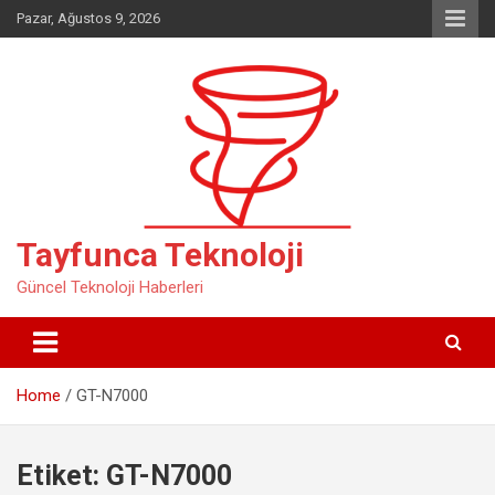
Skip
Pazar, Ağustos 9, 2026
to
content
Tayfunca Teknoloji
Güncel Teknoloji Haberleri
Home
GT-N7000
Etiket:
GT-N7000